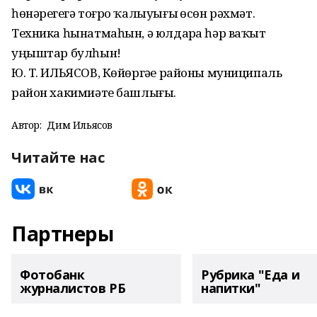
һөнəрегеҙгə тоғро ҡалыуығыҙ өсөн рəхмəт.
Техника һынатмаһын, ə юлдарҙа һəр ваҡыт
уңыштар булһын!
Ю. Т. ИЛЬЯСОВ, Көйөргəҙе районы муниципаль
район хакимиəте башлығы.
Автор:
Дим Ильясов
Читайте нас
Партнеры
Фотобанк
Рубрика "Еда и
журналистов РБ
напитки"