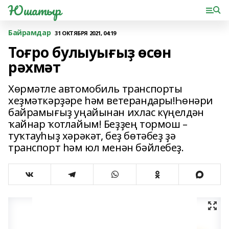
Юшатыр
Байрамдар
31 ОКТЯБРЯ 2021, 04:19
Тоғро булыуығыҙ өсөн
рəхмəт
Хөрмəтле автомобиль транспорты
хеҙмəткəрҙəре һəм ветерандары!Һөнəри
байрамығыҙ уңайынан ихлас күңелдəн
ҡайнар ҡотлайым! Беҙҙең тормош –
туҡтауһыҙ хəрəкəт, беҙ бөтəбеҙ ҙə
транспорт һəм юл менəн бəйлебеҙ.