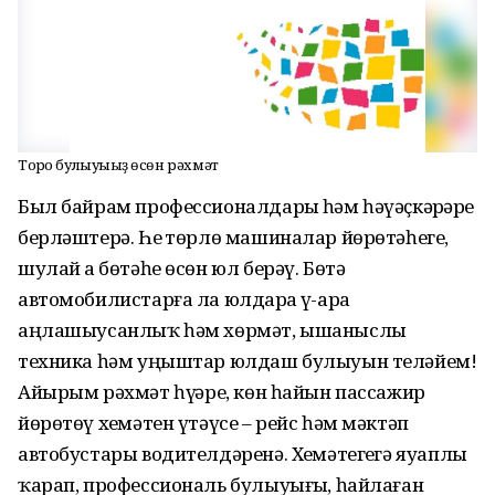
Тоғро булыуығыҙ өсөн рəхмəт
Был байрам профессионалдарҙы һəм һəүəҫкəрҙəрҙе
берлəштерə. Һеҙ төрлө машиналар йөрөтəһегеҙ,
шулай ҙа бөтəһе өсөн юл берəү. Бөтə
автомобилистарға ла юлдарҙа үҙ-ара
аңлашыусанлыҡ һəм хөрмəт, ышаныслы
техника һəм уңыштар юлдаш булыуын телəйем!
Айырым рəхмəт һүҙҙəре, көн һайын пассажир
йөрөтөү хеҙмəтен үтəүсе – рейс һəм мəктəп
автобустары водителдəренə. Хеҙмəтегеҙгə яуаплы
ҡарап, профессиональ булыуығыҙ, һайлаған