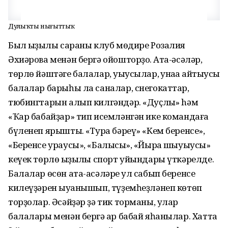
Дуҫлыҡты нығыттыҡ
Был ҡыҙыҡлы сараны клуб мөдире Розалия
Әхиәрова менән бергә ойошторҙоҡ. Ата-әсәләр,
төрлө йәштәге балалар, уҡыусылар, ҡунаҡҡа ҡайтыусы
балалар барыһы ла саналар, снегокаттар,
тюбингтарын алып килгәндәр. «Дуҫлыҡ» hәм
«Ҡар бабайҙар» тип исемләнгән ике командаға
бүленеп ярыштыҡ. «Тура бәреү» «Кем беренсе»,
«Беренсе ураусы», «Балыҡсы», «Йыраҡ шыуыусы»
кеүек төрлө ҡыҙыҡлы спорт уйындары үткәрелде.
Балалар өсөн ата-асәләре ҡул сабып беренсе
килеүҙәрен ҡыуанышып, түҙемһеҙләнеп көтөп
торҙолар. Әсәйҙәр ҙә тик торманы, улар
балалары менән бергә ҡар бабай яһанылар. Хатта