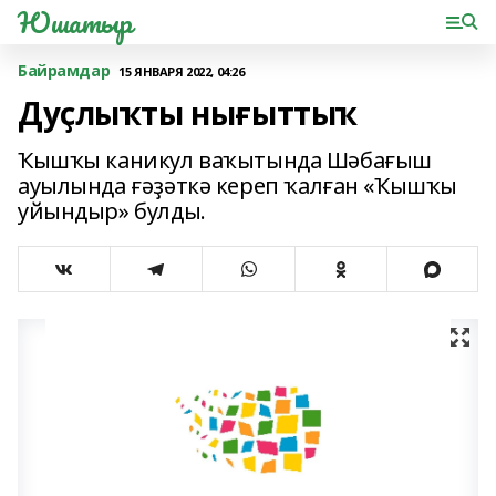
Юшатыр
Байрамдар
15 ЯНВАРЯ 2022, 04:26
Дуҫлыҡты нығыттыҡ
Ҡышҡы каникул ваҡытында Шәбағыш
ауылында ғәҙәткә кереп ҡалған «Ҡышҡы
уйындыр» булды.