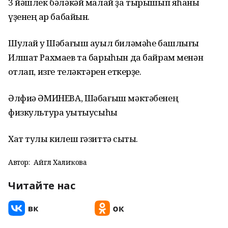
3 йәшлек бәләкәй малай ҙа тырышып яһаны
үҙенең ҡар бабайын.
Шулай уҡ Шәбағыш ауыл биләмәһе башлығы
Илшат Рахмаев та барыһын да байрам менән
ҡотлап, изге теләктәрен еткерҙе.
Әлфиә ӘМИНЕВА, Шәбағыш мәктәбенең
физкультура уҡытыусыһы
Хат тулы килеш гәзиттә сыҡты.
Автор:
Айгөл Халиҡова
Читайте нас