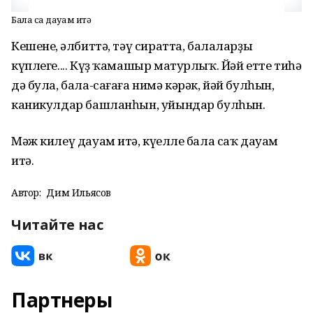
Бала саҡ дауам итә
Кешенең, әлбиттә, тәү сиратта, балаларҙың
күплеге.... Күҙ ҡамашыр матурлыҡ. Йәй етте тиһәң
дә була, бала-сағаға нимә кәрәк, йәй булһын,
каникулдар башланһын, уйындар булһын.
Мәж килеү дауам итә, күңелле бала саҡ дауам
итә.
Автор:
Дим Ильясов
Читайте нас
Партнеры