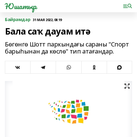
Юшатыр
Байрамдар
31 МАЯ 2022, 08:19
Бала саҡ дауам итә
Бөгөнгө Шотт паркындағы сараны "Спорт
барыһынан да көслө" тип атағандар.