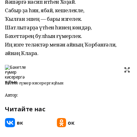
йәшәргә насип итһен Хоҙай.
Сабыр ҙа һин, ябай, кешелекле,
Ҡылған эшең — бары изгелек.
Шатлыҡтарҙа үтһен һинең көндәр,
Бәхеттәрең булһын ғүмерлек.
Иң изге теләктәр менән ҡайның Ҡорбанғәли,
ҡәйнәң Клара.
Бәхетле ғүмер кисерергә яҙһын
Автор:
Читайте нас