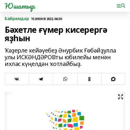
Юшатыр
Байрамдар
15 ИЮНЯ 2022, 06:30
Бәхетле ғүмер кисерергә
яҙһын
Ҡәҙерле кейәүебеҙ Әнурбик Ғөбәйҙулла
улы ИСКӘНДӘРОВты юбилейы менән
ихлас күңелдән ҡотлайбыҙ.