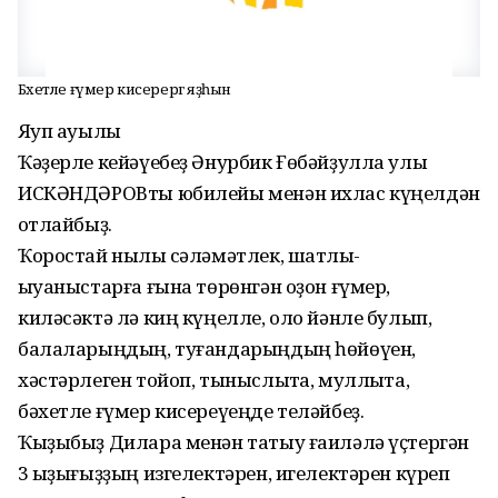
Бәхетле ғүмер кисерергә яҙһын
Яҡуп ауылы
Ҡәҙерле кейәүебеҙ Әнурбик Ғөбәйҙулла улы
ИСКӘНДӘРОВты юбилейы менән ихлас күңелдән
ҡотлайбыҙ.
Ҡоростай ныҡлы сәләмәтлек, шатлыҡ-
ҡыуаныстарға ғына төрөнгән оҙон ғүмер,
киләсәктә лә киң күңелле, оло йәнле булып,
балаларыңдың, туғандарыңдың һөйөүен,
хәстәрлеген тойоп, тыныслыҡта, муллыҡта,
бәхетле ғүмер кисереүеңде теләйбеҙ.
Ҡыҙыбыҙ Дилара менән татыу ғаиләлә үҫтергән
3 ҡыҙығыҙҙың изгелектәрен, игелектәрен күреп