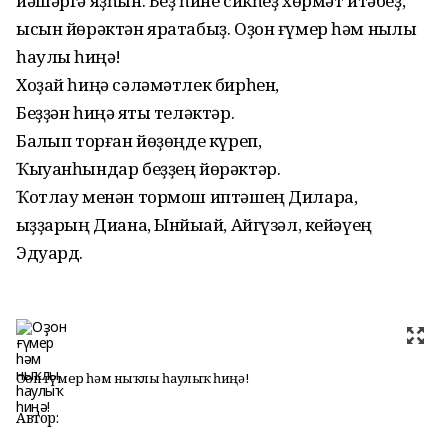
йәшәргә яҙһын. Беҙ һине сикһеҙ хөрмәт итәбеҙ,
ысын йөрәктән яратабыҙ. Оҙон ғүмер һәм ныҡлы
һаулыҡ һиңә!
Хоҙай һиңә сәләмәтлек бирһен,
Беҙҙән һиңә яҡты теләктәр.
Балҡып торған йөҙөңде күреп,
Ҡыуанһындар беҙҙең йөрәктәр.
Ҡотлау менән тормош иптәшең Дилара,
ҡыҙҙарың Диана, Ынйыҡай, Айгүзәл, кейәүең
Эдуард.
Оҙон ғүмер һәм ныҡлы һаулыҡ һиңә!
Автор: