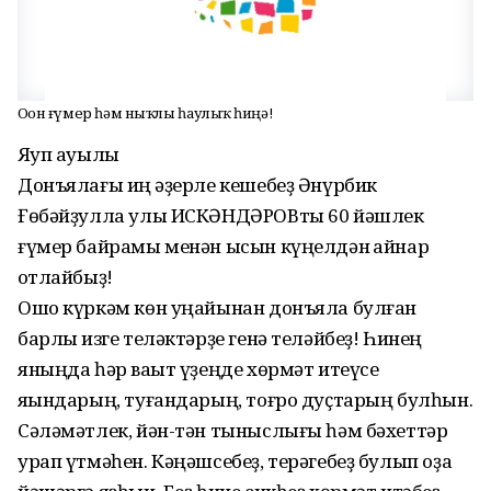
Оҙон ғүмер һәм ныҡлы һаулыҡ һиңә!
Яҡуп ауылы
Донъялағы иң ҡәҙерле кешебеҙ Әнүрбик
Ғөбәйҙулла улы ИСКӘНДӘРОВты 60 йәшлек
ғүмер байрамы менән ысын күңелдән ҡайнар
ҡотлайбыҙ!
Ошо күркәм көн уңайынан донъяла булған
барлыҡ изге теләктәрҙе генә теләйбеҙ! Һинең
яныңда һәр ваҡыт үҙеңде хөрмәт итеүсе
яҡындарың, туғандарың, тоғро дуҫтарың булһын.
Сәләмәтлек, йән-тән тыныслығы һәм бәхеттәр
урап үтмәһен. Кәңәшсебеҙ, терәгебеҙ булып оҙаҡ