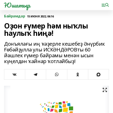
Юшатыр
Байрамдар
15 ИЮНЯ 2022, 06:16
Оҙон ғүмер һәм ныҡлы
һаулыҡ һиңә!
Донъялағы иң ҡәҙерле кешебеҙ Әнүрбик
Ғөбәйҙулла улы ИСКӘНДӘРОВты 60
йәшлек ғүмер байрамы менән ысын
күңелдән ҡайнар ҡотлайбыҙ!