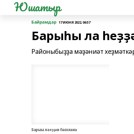
Юшатыр
Байрамдар
17 ИЮНЯ 2022, 06:57
Барыһы ла һеҙҙ
Районыбыҙҙа мәҙәниәт хеҙмәткәр
Барыһы ла һеҙҙән башлана