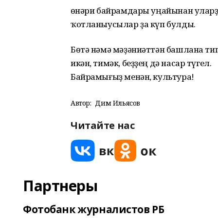
Һөнәри байрамдары уңайынан уларҙ
ҡотланыусылар ҙа күп булды.
Бөтә нәмә мәҙәниәттән башлана тип
икән, тимәк, беҙҙең дә насар түгел.
Байрамығыҙ менән, культура!
Автор:
Дим Ильясов
Читайте нас
Партнеры
Фотобанк журналистов РБ