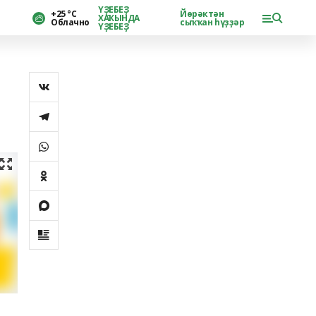
ҮҘЕБЕҘ
+25 °С
Йөрәктән
ХАҠЫНДА
Облачно
сыҡҡан һүҙҙәр
ҮҘЕБЕҘ