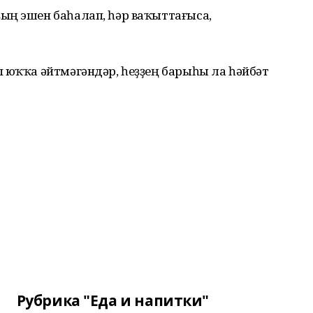
ың эшен баһалап, һәр ваҡыттағыса,
 юҡҡа әйтмәгәндәр, һеҙҙең барыһы ла һәйбәт
Рубрика "Еда и напитки"