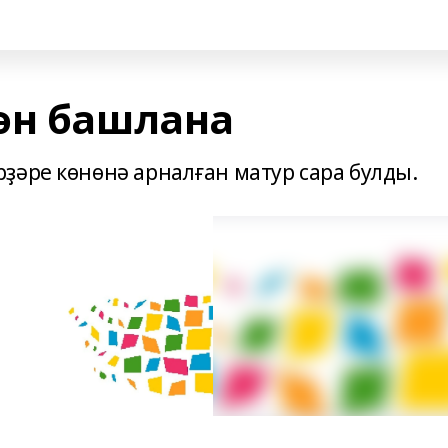
ән башлана
ҙәре көнөнә арналған матур сара булды.