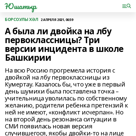
Юшатыр
БОРСОУЛЫ ХӘЛ
2 АПРЕЛЯ 2021, 06:59
А была ли двойка на лбу
первоклассницы? Три
версии инцидента в школе
Башкирии
На всю Россию прогремела история с
двойкой на лбу первоклассницы из
Кумертау. Казалось бы, что уже в первый
день шумихи была поставлена точка –
учительница уволилась по собственному
желанию, родители ребенка претензий к
ней не имеют, «конфликт исчерпан». Но
на второй день резонанса ситуации в
СМИ появилась новая версия
случившегося, якобы двойки-то на лице