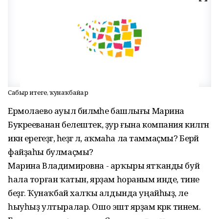
Сабыр итегеҙ, ҡунаҡбайҙар
Ермолаево ауыл биләмәһе башлығы Марина
Букрееванан белештек, ҙур ғына компания килгән
икән ерегеҙгә, һеҙгә лә, аҡмаһа ла таммаҫмы? Берәй
файҙаһы булмаҫмы?
Марина Владимировна - арҡыры ятҡанды буй
һала торған ҡатын, ярҙам һораным инде, тине
беҙгә. Ҡунаҡбай халҡы алдында уңайһыҙ, әле
һыуһыҙ ултыралар. Ошо эштә ярҙам кәрәк тинем.