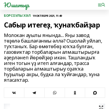
Юшатыр
БОРСОУЛЫ ХӘЛ
19 ОКТЯБРЯ 2021, 11:49
Сабыр итегеҙ, ҡунаҡбайҙар
Молокан ауылы янында... Яңы завод
төҙөлә башлағанмы әллә? Ошолай уйлап,
туҡтаныҡ. Бар өмөтөбөҙ юҡҡа булған,
газовиктар торбаларын алмаштырырға
әҙерләнеп йөрөйҙәр икән. Ташландыҡ
иген тогын үҙ итеп алғандар, трасса
торбаларын алмаштырыу оҙаҡҡа
һуҙылыр ахры, будка ла ҡуйғандар, ҡуна
ятасаҡтар.