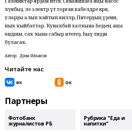
Газовиктар ярҙам итәсәк. Скважинаға яңы насос
ҡуябыҙ, әле электр үтә торған кабелдәре кәрәк,
уларҙы алып ҡайтып киләләр, Питерҙың үҙенән,
ныҡ ҡыйбаттар. Ҡунаҡбай халҡына һеҙҙең аша
өндәшәм, саҡ ҡына сабыр итегеҙ, һыу тиҙҙән
буласаҡ.
Автор:
Дим Ильясов
Читайте нас
Партнеры
Фотобанк
Рубрика "Еда и
журналистов РБ
напитки"