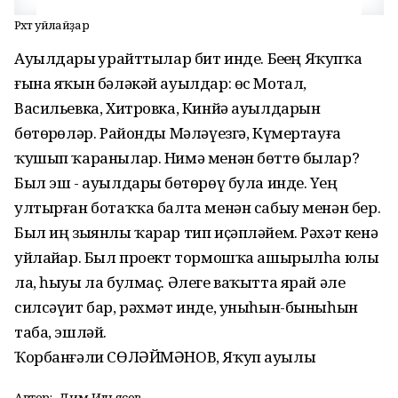
Рәхәт уйлайҙар
Ауылдарҙы ҙурайттылар бит инде. Беҙҙең Яҡупҡа
ғына яҡын бәләкәй ауылдар: өс Мотал,
Васильевка, Хитровка, Кинйә ауылдарын
бөтөрҙөләр. Районды Мәләүезгә, Күмертауға
ҡушып ҡаранылар. Нимә менән бөттө былар?
Был эш - ауылдарҙы бөтөрөү була инде. Үҙең
ултырған ботаҡҡа балта менән сабыу менән бер.
Был иң зыянлы ҡарар тип иҫәпләйем. Рәхәт кенә
уйлайҙар. Был проект тормошҡа ашырылһа юлы
ла, һыуы ла булмаҫ. Әлеге ваҡытта ярай әле
силсәүит бар, рәхмәт инде, уныһын-быныһын
таба, эшләй.
Ҡорбанғәли СӨЛӘЙМӘНОВ, Яҡуп ауылы
Автор:
Дим Ильясов