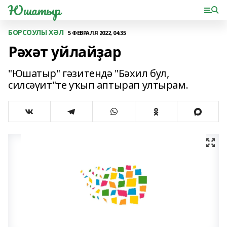
Юшатыр
БОРСОУЛЫ ХӘЛ
5 ФЕВРАЛЯ 2022, 04:35
Рәхәт уйлайҙар
"Юшатыр" гәзитендә "Бәхил бул,
силсәүит"те уҡып аптырап ултырам.