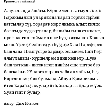
Күршемде тыйығыҙ!
А. ауылында йәшәйем. Күрше менән татыулыҡ юҡ.
Һарайымдың улар яғына ҡарап торған тәҙрәһен
ваттылар тәүҙә, торараҡ йорт янына алып килгән
бесәнемде туҙҙырҙылар, быныһы ғына етмәнеме,
профнастил ҡоймама әшәке һүҙҙәр яҙҙылар. Краска
менән. Үҙегеҙ беләһегеҙ ул һүҙҙәрҙе Х ла П хәрефтәренә
башлана. Нимәгә үстәре барҙыр, белмәйем. Ниңә һеҙгә
ялыулайым - күршеләрем дини кешеләр. Шуға
баш ҡатҡан - нисек итеп дин һәм ошо эштәре бер
башҡа һыя? Уларға управа таба алмайым, һеҙ
Бирғәлингәме, бик булмаһа, Айнур Ҡәҙимовҡамы
әйтеп ҡарағыҙ әле, улар әйтһә, былар тыңлар кеүек.
Яуап гәзиттә булыр.
Автор:
Дим Ильясов