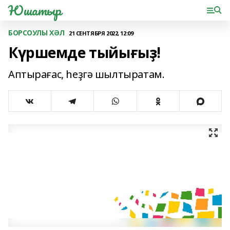
Юшатыр
БОРСОУЛЫ ХӘЛ
21 СЕНТЯБРЯ 2022, 12:09
Күршемде тыйығыҙ!
Аптырағас, һеҙгә шылтыратам.