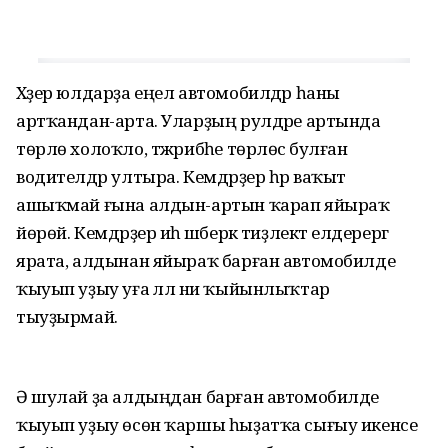
Хәҙер юлдарҙа еңел автомобилдәр һаны
артҡандан-арта. Уларҙың рулдәре артында
төрлө холоҡло, тәжрибәһе төрлөсә булған
водителдәр ултыра. Кемдәрҙер һәр ваҡыт
ашыҡмай ғына алдын-артын ҡарап яйыраҡ
йөрөй. Кемдәрҙер иһә шәберәк тиҙлектә елдерергә
ярата, алдынан яйыраҡ барған автомобилде
ҡыуып уҙыу уға әллә ни ҡыйынлыҡтар
тыуҙырмай.
Ә шулай ҙа алдыңдан барған автомобилде
ҡыуып уҙыу өсөн ҡаршы һыҙатҡа сығыу икенсе