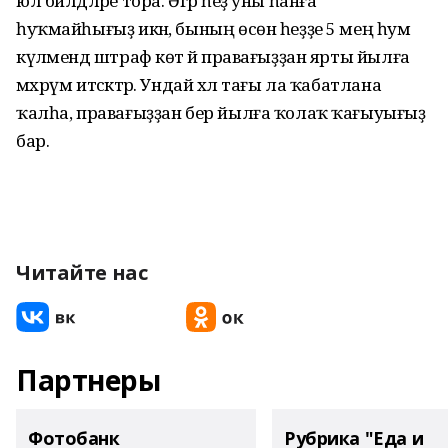
юл билдәләре тора. Әгәр һеҙ уны һанға
һуҡмайһығыҙ икән, бының өсөн һеҙҙе 5 мең һум
күләмендә штраф көтә йә правағыҙҙан ярты йылға
мәхрүм итәсәктәр. Ундай хәл тағы ла ҡабатлана
ҡалһа, правағыҙҙан бер йылға ҡолаҡ ҡағыуығыҙ
бар.
Читайте нас
Партнеры
Фотобанк
Рубрика "Еда и