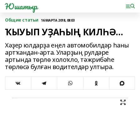
Юшатыр
Общие статьи
16 МАРТА 2018, 08:03
ҠЫУЫП УҘАҺЫҢ КИЛҺӘ…
Хәҙер юлдарҙа еңел автомобилдәр һаны
артҡандан-арта. Уларҙың рулдәре
артында төрлө холоҡло, тәжрибәһе
төрлөсә булған водителдәр ултыра.