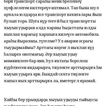
берәй транспорт сараһы менән бәрелешеү
хәүефлелегенә килтереүе ихтимал. Тап бына шул
арҡала юлдарҙа юл-транспорт ваҡиғалары йыш
булып тора. Шуға күрә теге йә был транспортты
ҡыуып уҙырҙан алда ҡаршы һыҙаттағы юлды
ныҡлап ҡарағыҙ: ҡаршыға килеүсе автомобиль
араһы йыраҡмы, түгелме? Ул авария осрағы
тыуҙырмаймы? Арттағы көҙгөгә лә ныҡлап күҙ
һалырға онотмағыҙ. Әгәр ҡыуып уҙыу
мөмкинлеге бар икән, һул яҡтағы боролош
күрһәткесен яндырырға, тиҙлекте арттырырға һәм
ҡыуып уҙырға кәрәк. Бындай саҡта тиҙлекте
ҡапыл ныҡ арттырырға ла, кәметергә лә ярамай.
Ҡайһы бер урындарҙа ҡыуып уҙыуҙы тыйыусы