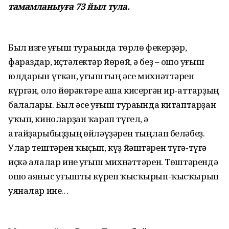
тамамланыуға 73 йыл тула.
Был изге һуғыш тураһында төрлө фекерҙәр,
фараздар, иҫтәлектәр йөрөй, ә беҙ – ошо һуғыш
юлдарын үткән, һуғыштың әсе михнәттәрен
күргән, оло йөрәктәре аша кисергән ир-аттарҙың
балалары. Был әсе һуғыш тураһында китаптарҙан
уҡып, киноларҙан ҡарап түгел, ә
атайҙарыбыҙҙың һөйләүҙәрен тыңлап беләбеҙ.
Улар тештәрен ҡыҫып, күҙ йәштәрен түгә-түгә
иҫкә алалар ине һуғыш михнәттәрен. Төштәрендә
ошо аяныс һуғышты күреп ҡысҡырып-ҡысҡырып
уяналар ине…