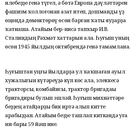
илебеҙҙе генә түгел, ә бөтә Европа дәүләттәрен
фашизм ҡоллоғонан азат итеп, дошманды үҙ
өңөндә дөмөктөрөү өсөн барған ҡаты яуҙарҙа
ҡатнаша. Атайым бер-нисә тапҡыр И.В.
Сталиндың Рәхмәт хаттарын ала. Һуғыш уның
өсөн 1945 йылдың октябрендә генә тамамлана.
Һуғыштан һуңғы йылдарҙа ул ҡаҡшаған ауыл
хужалығын күтәреүҙә күп көс һала, элеккесә
тракторсы, комбайнсы, трактор бригадаһы
бригадиры булып эшләй. Һуғыш михнәттәре
беҙҙең атайҙарҙы бик иртә алып китте
арабыҙҙан. Атайым беҙҙе ташлап киткәндә уға
ни-бары 59 йәш ине.