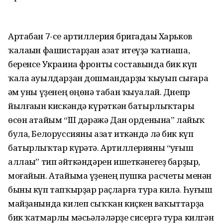
Артабан 7-се артиллерия бригадаһы Харьков
ҡалаһын фашистарҙан азат итеүҙә ҡатнаша,
беренсе Украина фронты составында бик күп
ҡала ауылдарҙан дошмандарҙы ҡыуып сығара
һәм уны үҙенең өңөнә табан ҡыуалай. Днепр
йылғаһын кискәндә күрһәткән батырлыҡтары
өсөн атайым “III дәрәжә Дан орденына” лайыҡ
була, Белоруссияны азат иткәндә лә бик күп
батырлыҡтар күрһәтә. Артиллерияны “һуғыш
аллаһы” тип әйткәндәрен ишеткәнегеҙ барҙыр,
моғайын. Атайыма үҙенең пушка расчеты менән
быны күп тапҡырҙар раҫларға тура килә. Һуғыш
майҙанында килеп сыҡҡан киҫкен ваҡыттарҙа
бик ҡатмарлы мәсьәләләрҙе сисергә тура килгән