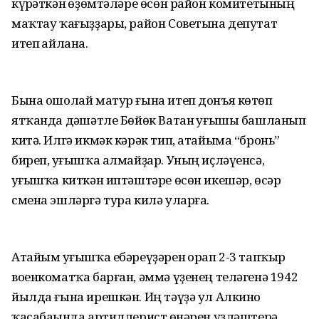
күрһәткән һөҙөмтәләре өсөн район комитетының
маҡтау ҡағыҙҙары, район Советына депутат
итеп һайлана.
Бына ошолай матур ғына итеп донъя көтөп
ятҡанда дәһшәтле Бөйөк Ватан һуғышы башланып
китә. Илгә икмәк кәрәк тип, атайыма “бронь”
биреп, һуғышҡа алмайҙар. Уның иҫләүенсә,
һуғышҡа киткән иптәштәре өсөн икешәр, өсәр
смена эшләргә тура килә уларға.
Атайым һуғышҡа ебәреүҙәрен һорап 2-3 тапҡыр
военкоматҡа барған, әммә үҙенең теләгенә 1942
йылда ғына ирешкән. Иң тәүҙә ул Алкино
ҡасабаһында артиллерист һөнәрен үҙләштерә.