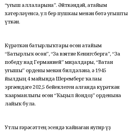
“һуғыш аллаларына”. Әйткәндәй, атайым
хәтерләүенсә, ул бер пушкаһы менән бөтә һуғышты
үткән.
Күрһәткән батырлыҡтары өсөн атайым
“Батырлыҡ өсөн”, “За взятие Кенигсберга”, “За
победу над Германией” миҙалдары, “Ватан
һуғышы” ордены менән билдәләнә, ә 1945
йылдың 4 майында Шеремберг ҡалаһы
эргәһендәге 202,5 бейеклеген алғанда күрһәткән
ҡаһарманлығы өсөн “Ҡыҙыл йондоҙ” орденына
лайыҡ була.
Утлы ғәрәсәттең эсендә ҡайнаған яугир үҙ