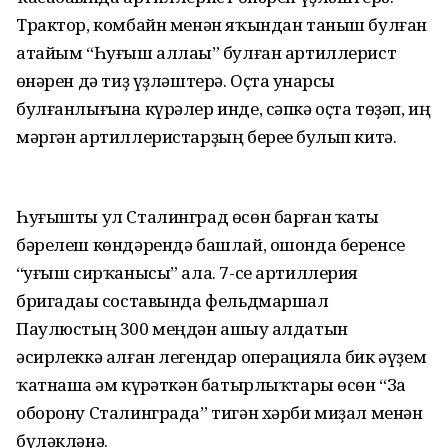
Трактор, комбайн менән яҡындан таныш булған
атайым “Һуғыш аллаһы” булған артиллерист
һөнәрен дә тиҙ үҙләштерә. Оҫта һунарсы
булғанлығына күрәлер инде, сәпкә оҫта төҙәп, иң
мәргән артиллеристарҙың береһе булып китә.
Һуғышты ул Сталинград өсөн барған ҡаты
бәрелеш көндәрендә башлай, ошонда беренсе
“һуғыш сирҡанысы” ала. 7-се артиллерия
бригадаһы составында фельдмаршал
Паулюстың 300 меңдән ашыу һалдатын
әсирлеккә алған легендар операцияла бик әүҙем
ҡатнаша һәм күрһәткән батырлыҡтары өсөн “За
оборону Сталинграда” тигән хәрби миҙал менән
бүләкләнә.