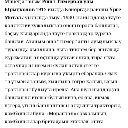
Минең атайым
Рәшит Тимербай улы
Ырыҫҡолов
1912 йылда Көйөргәҙе районы
Үрге
Мотал
ауылында тыуа. 1930-сы йылдарҙа тәүге
коллектив хужалыҡтар ойошторола башлағас,
баҫыу ҡырҙарында тәүге тракторҙар күренә
башлай. Атайым ошо “тимер” атты ауыҙлыҡлау
тураһында хыяллана. Быға тиклем бер эштән дә
ҡурҡмаған, ат өҫтөндә уҡтай елгән, тирә-яҡта
оҫта һунарсы исемен яулап алған егетте
тракторсылар курсына уҡырға ебәрәләр. Оҙаҡ
та үтмәй атайым, хыялына тоғро ҡалып, ысын
тракторсы булыуға ирешә. Ана шул йылдарҙан
башлап ул игенсе булып китә, ер һөрә, икмәк
үҫтерә, һуғыш башланғансы алдынғы тракторсы,
комбайнсы була. «Мораптал» совхозының
комбайнсылар бригадаһын етәкләй. Эштә