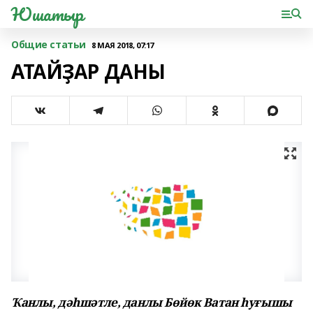
Юшатыр
Общие статьи
8 МАЯ 2018, 07:17
АТАЙҘАР ДАНЫ
Ҡанлы, дәһшәтле, данлы Бөйөк Ватан һуғышы