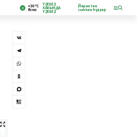
ҮҘЕБЕҘ
+30 °С
Йөрәктән
ХАҠЫНДА
Ясно
сыҡҡан һүҙҙәр
ҮҘЕБЕҘ