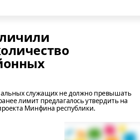
еличили
количество
йонных
й
ипальных служащих не должно превышать
 ранее лимит предлагалось утвердить на
з проекта Минфина республики.