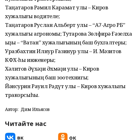
Таңатаров Рәмил Карамат улы – Киров
хужалығы водителе;
Таңатаров Руслан Альберт улы – “А7-Агро РБ”
хужалығы агрономы; Туҡтарова Зөлфирә Ғәзелхаҡ
ҡыҙы – “Ватан” хужалығының баш бухгалтеры;
Уразбахтин Илнур Ғазинур улы – И. Мәзитов
КФХ-һы инженеры;
Хәлитов Әүхәҙи Әхмәҙи улы – Киров
хужалығының баш зоотехнигы;
Йәнсурин Рауил Рәдүт улы – Киров хужалығы
тракорсыһы.
Автор:
Дим Ильясов
Читайте нас