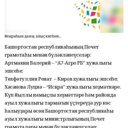
Яңғыраһын даны, алыҫ китһен...
Башҡортостан республикаһының Почет
грамотаһы менән бүләкләнеүселәр:
Артмакин Валерий – “А7-Агро РБ” хужалығы
эшсеһе;
Төхфәтуллин Ренат – Киров хужалығы эшсеһе;
Хәсәнова Луциә – “Искра” хужалығы хеҙмәткәре.
Күп йыллыҡ намыҫлы хеҙмәттәре һәм районда
ауыл хужалығы тармағын үҫтереүҙә ҙур көс
һалыуҙары өсөн Башҡортостан республикаһы
ауыл хужалығы министрлығының Почет
грамоталары менән бүләкләнеүселәр: