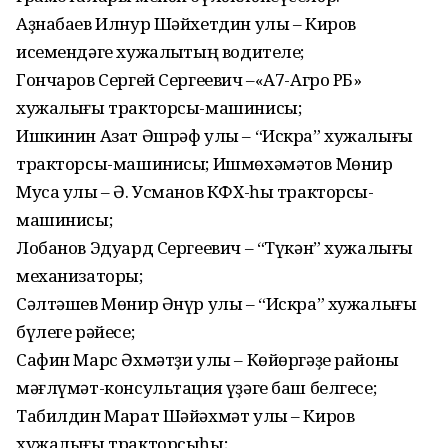
Аҙнабаев Илнур Шәйхетдин улы – Киров
исемендәге хужалыҡтың водителе;
Гончаров Сергей Сергеевич –«А7-Агро РБ»
хужалығы тракторсы-машинисы;
Ишкинин Азат Әшрәф улы – “Искра” хужалығы
тракторсы-машинисы; Ишмөхәмәтов Мөнир
Муса улы – Ә. Усманов КФХ-һы тракторсы-
машинисы;
Лобанов Эдуард Сергеевич – “Түкән” хужалығы
механизаторы;
Сәлтәшев Мөнир Әнүр улы – “Искра” хужалығы
бүлеге рәйесе;
Сафин Марс Әхмәтҙи улы – Көйөргәҙе районы
мәғлүмәт-консультация үҙәге баш белгесе;
Табилдин Марат Шәйәхмәт улы – Киров
хужалығы тракторсыһы;