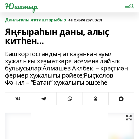
Юшатыр
Данлыҡлы яҡташтарыбыҙ
4 НОЯБРЯ 2021, 06:31
Яңғыраһын даны, алыҫ
китһен...
Башҡортостандың атҡаҙанған ауыл
хужалығы хеҙмәткәре исеменә лайыҡ
булыусылар:Алмашев Аклбек – крәҫтиән
фермер хужалығы рәйесе;Рыҫҡолов
Фәнил – “Ватан” хужалығы эшсеһе.