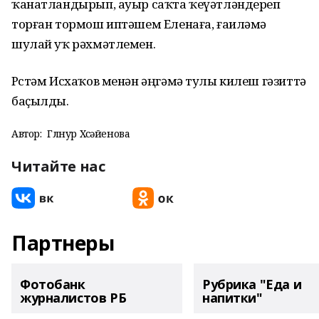
ҡанатландырып, ауыр саҡта ҡеүәтләндереп
торған тормош иптәшем Еленаға, ғаиләмә
шулай уҡ рәхмәтлемен.
Рөстәм Исхаҡов менән әңгәмә тулы килеш гәзиттә
баҫылды.
Автор:
Гөлнур Хөсәйенова
Читайте нас
Партнеры
Фотобанк
Рубрика "Еда и
журналистов РБ
напитки"