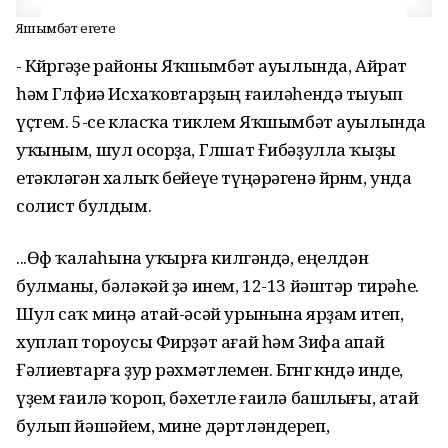
Яҡшымбәт егете
- Көйөргәҙе районы Яҡшымбәт ауылында, Айрат
һәм Гөлфиә Исхаҡовтарҙың ғаиләһендә тыуып
үҫтем. 5-се класҡа тиклем Яҡшымбәт ауылында
уҡыным, шул осорҙа, Гөлшат Ғибәҙулла ҡыҙы
етәкләгән халыҡ бейеүе түңәрәгенә йөрөнөм, унда
солист булдым.
...Өфө ҡалаһына уҡырға килгәндә, еңелдән
булманы, бәләкәй ҙә инем, 12-13 йәштәр тирәһе.
Шул саҡ миңә атай-әсәй урынына ярҙам итеп,
хуплап тороусы Фирҙәт ағай һәм Зифа апай
Ғәлиевтарға ҙур рәхмәтлемен. Бөгөнгө көндә инде,
үҙем ғаилә ҡороп, бәхетле ғаилә башлығы, атай
булып йәшәйем, мине дәртләндереп,