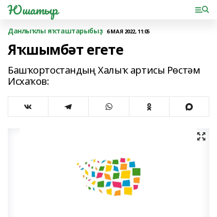
Юшатыр
Данлыҡлы яҡташтарыбыҙ
6 МАЯ 2022, 11:05
Яҡшымбәт егете
Башҡортостандың Халыҡ артисы Рөстәм
Исхаҡов: