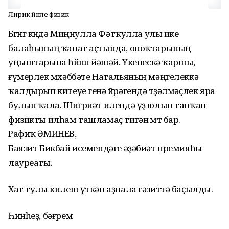
Лирик йәнле физик
Бөгөнгө көндә Миңнулла Фәтҡулла улы ике
балаһының ҡанат аҫтында, оноҡтарының
уңыштарына һөйөнөп йәшәй. Үкенескә ҡаршы,
ғүмерлек мөхәббәте Натальяның мәңгелеккә
ҡалдырып китеүе генә йөрәгендә төҙәлмәҫлек яра
булып ҡала. Шиғриәт илендә үҙ юлын тапҡан
физикты илһам ташламаҫ тигән өмөт бар.
Рафиҡ ӘМИНЕВ,
Баязит Бикбай исемендәге әҙәбиәт премияһы
лауреаты.
Хат тулы килеш үткән аҙнала гәзиттә баҫылды.
Һинһеҙ, бәғрем