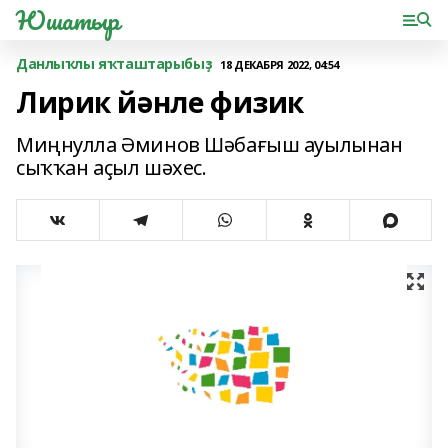
Юшатыр
Данлыҡлы яҡташтарыбыҙ
18 ДЕКАБРЯ 2022, 04:54
Лирик йәнле физик
Миңнулла Әминов Шәбағыш ауылынан
сыҡҡан аҫыл шәхес.