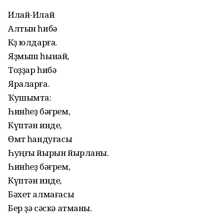
Илай-Илай
Алтын һибә
Көҙ юлдарға.
Яҙмыш һынай,
Тоҙҙар һибә
Яраларға.
Ҡушымта:
Һинһеҙ бәғрем,
Күптән инде,
Өмөт һандуғасы
Һуңғы йырын йырланы.
Һинһеҙ бәғрем,
Күптән инде,
Бәхет алмағасы
Бер ҙә сәскә атманы.