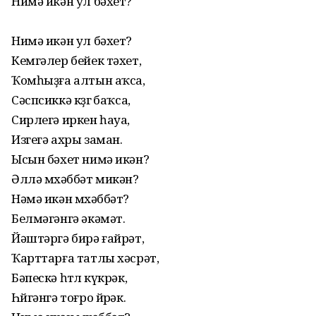
Нимә икән ул бәхет?
Нимә икән ул бәхет?
Кемгәлер бейек тәхет,
Ҡомһыҙға алтын аҡса,
Сәспсиккә көҙгө баҡса,
Сирлегә иркен һауа,
Изгегә ахры заман.
Ысын бәхет нимә икән?
Әллә мөхәббәт микән?
Нәмә икән мөхәббәт?
Белмәгәнгә әкәмәт.
Йәштәргә бирә ғайрәт,
Ҡарттарға татлы хәсрәт,
Бәпескә һөтлө күкрәк,
Һөйгәнгә тоғро йөрәк.