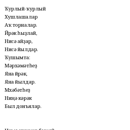
Ҡурлый-ҡурлый
Хушлашалар
Аҡ торналар.
Йөрәк һыҙлай,
Нисә айҙар,
Нисә йылдар.
Ҡушымта:
Мәрхәмәтһеҙ
Яна йөрәк,
Яна йылдар.
Мөхәбәтһеҙ
Ниңә кәрәк
Был донъялар.