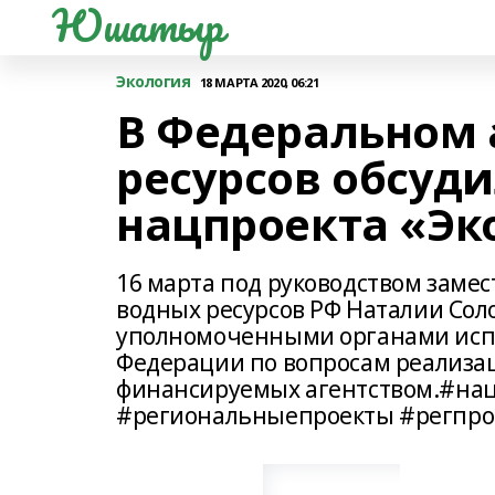
Юшатыр
Экология
18 МАРТА 2020, 06:21
В Федеральном 
ресурсов обсуд
нацпроекта «Эк
16 марта под руководством заме
водных ресурсов РФ Наталии Соло
уполномоченными органами испо
Федерации по вопросам реализа
финансируемых агентством.#на
#региональныепроекты #регпро