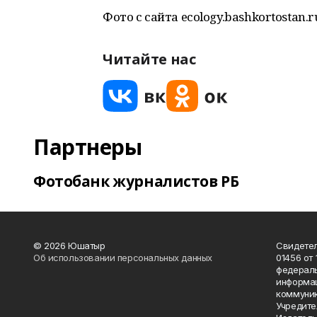
Фото с сайта ecology.bashkortostan.r
Читайте нас
Партнеры
Фотобанк журналистов РБ
© 2026 Юшатыр
Свидетел
Об использовании персональных данных
01456 от 
федераль
информац
коммуник
Учредите