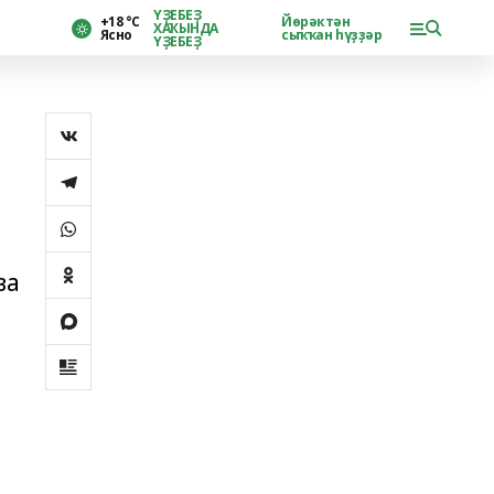
ҮҘЕБЕҘ
+18 °С
Йөрәктән
ХАҠЫНДА
Ясно
сыҡҡан һүҙҙәр
ҮҘЕБЕҘ
ва