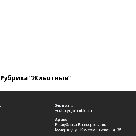
Рубрика "Животные"
в
Эл. почта
yushatyr@rambler.ru
Адрес
Республика Башкортостан, г.
Кумертау, ул. Комсомольская, д. 35