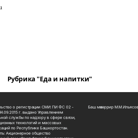
u
Рубрика "Еда и напитки"
ьство о регистрации СМИ: ПИ ФС 02 -
Баш мөхәррир М.М.Ильясо
14.09.2015 г. выдано Управлением
ной службы по надзору в сфере связи,
ионных технологий и массовых
аций по Республике Башкортостан.
ль: Акционерное общество