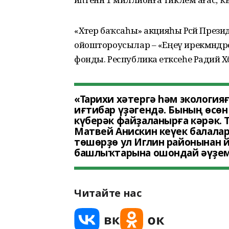
«Хәтер баҡсаһы» акцияһы Рәсәй Пре
ойоштороусылар – «Еңеү ирекмәндәре»
фонды. Республика етәксеһе Радий Хәб
«Тарихи хәтергә һәм экология
иғтибар үҙәгендә. Бының өсө
күберәк файҙаланырға кәрәк. 
Матвей Анискин кеүек балалар
төшөрҙө ул Иглин районынан 
башлыҡтарына ошондай әүҙем
Читайте нас