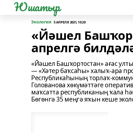
Юшатыр
Экология
5 АПРЕЛЯ 2021, 10:20
«Йәшел Башҡорт
апрелгә билдәл
«Йәшел Башҡортостан» ағас улт
— «Хәтер баҡсаһы» халыҡ-ара пр
Республикаһының торлаҡ-комму
Голованова хөкүмәттәге операти
маҡсатта республиканың ҡала һә
Бөгөнгә 35 меңгә яҡын кеше экол