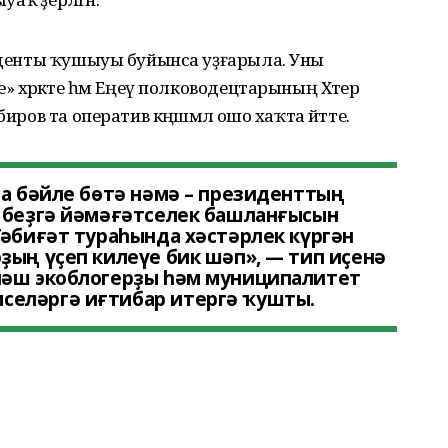
зиденты ҡушыуы буйынса уҙғарыла. Уны
 хәрәкәте һәм Еңеү полководецтарының Хәтер
иров та оператив кәңәшмәлә ошо хаҡта әйтте.
ға бәйле бөтә нәмә – президенттың
н беҙгә йәмәғәтселек башланғысын
Тәбиғәт тураһында хәстәрлек күргән
ҙың үҫеп килеүе бик шәп», — тип иҫенә
йәш экоблогерҙы һәм муниципалитет
селәргә иғтибар итергә ҡушты.