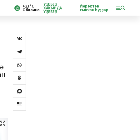
ҮҘЕБЕҘ
+23 °С
Йөрәктән
ХАҠЫНДА
Облачно
сыҡҡан һүҙҙәр
ҮҘЕБЕҘ
дә
ан
а