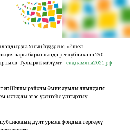
андырҙы. Уның һүҙҙәренсә, «Йәшел
» акциялары барышында республикала 250
ртыла. Тулыраҡ мәғлүмәт –
садпамяти2021.рф
итеп Шишмә районы Әмин ауылы янындағы
клем ылыҫлы ағас үҫентеһе ултыртыу
убликаның дәүләт урман фондын тергеҙеү
аҡ әҙерләгән.