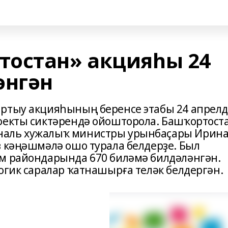
остан» акцияһы 24
әнгән
ыртыу акцияһының беренсе этабы 24 апрел
оекты сиктәрендә ойошторола. Башҡортост
наль хужалыҡ министры урынбаҫары Ирин
в кәңәшмәлә ошо турала белдерҙе. Был
м райондарында 670 биләмә билдәләнгән.
огик саралар ҡатнашырға теләк белдергән.