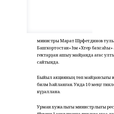
министры Марат Шәрәфетдинов тулыл
Башҡортостан» һәм «Хәтер баҡсаһы
гектарҙан ашыу майҙанда ағас улты
сайтында.
Быйыл акцияның төп майҙансығы 
биләмә һайланған. Унда 10 меңгә ти
күҙаллана.
Урман хужалығы министрлығы респ
йәһәтенән 1 миллионға тиклем ағас, ҡыу