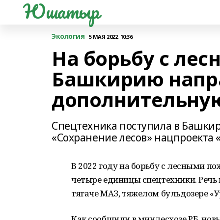
Юшатыр
Экология
5 МАЯ 2022, 10:36
На борьбу с ле
Башкирию напр
дополнительную
Спецтехника поступила в Башкир
«Сохранение лесов» нацпроекта 
В 2022 году на борьбу с лесными 
четыре единицы спецтехники. Речь
тягаче МАЗ, тяжелом бульдозере «У
Как сообщили в минлесхозе РБ, но