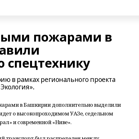
сными пожарами в
авили
 спецтехнику
ию в рамках регионального проекта
«Экология».
пожарами в Башкирии дополнительно выделили
 идет о высокопроходимом УАЗе, седельном
рал» и современной «Ниве».
вый транспорт был распределен между