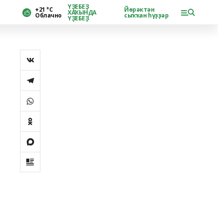
ҮҘЕБЕҘ
+21 °С
Йөрәктән
ХАҠЫНДА
Облачно
сыҡҡан һүҙҙәр
ҮҘЕБЕҘ