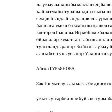
ла уҡыусыларыбыҙ мәктәптең йәшел
ҡайнатмаһы тураһындағы сығышта
секцияһында йыл да призлы урынд
йәшелсә-емеш баҡсаһының эшен с
көстәрен һынаны. Иң мөһиме балала
өйрәнәләр, хеҙмәттән табыш алала
тулыландыралар. Быйылғы уҡыу й
алды беҙҙең уҡыусылар. Уларға ти
Айгөл ГУРЬЯНОВА,
Зәк-Ишмәт ауылы мәктәбе директ
уҡытыу-тәрбиә эше буйынса урынб