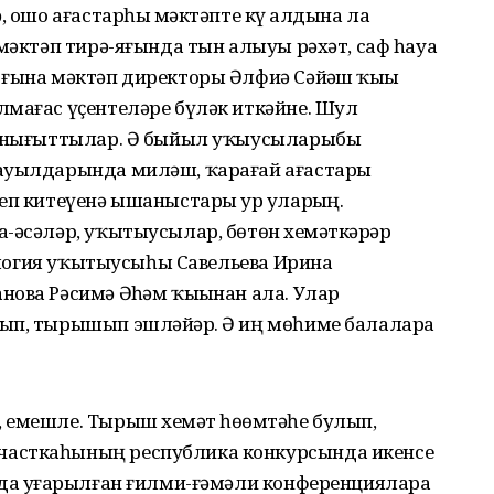
, ошо ағастарһыҙ мәктәпте күҙ алдына ла
 мәктәп тирә-яғында тын алыуы рәхәт, саф һауа
 ғына мәктәп директоры Әлфиә Сәйҙәш ҡыҙы
лмағас үҫентеләре бүләк иткәйне. Шул
р нығыттылар. Ә быйыл уҡыусыларыбыҙ
 ауылдарында миләш, ҡарағай ағастары
еп китеүенә ышаныстары ҙур уларҙың.
-әсәләр, уҡытыусылар, бөтөн хеҙмәткәрҙәр
иология уҡытыусыһы Савельева Ирина
ова Рәсимә Әҙһәм ҡыҙынан ала. Улар
ып, тырышып эшләйҙәр. Ә иң мөһиме балаларҙа
 емешле. Тырыш хеҙмәт һөҙөмтәһе булып,
часткаһының республика конкурсында икенсе
да уҙғарылған ғилми-ғәмәли конференцияларҙа