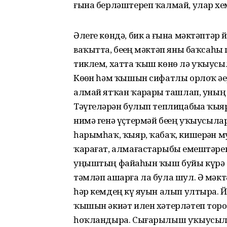
ғына берләштереп ҡалмай, улар хе
Әлеге көндә, бик аҙ ғына мәктәптә
ваҡытта, беҙҙең мәктәп яны баҡсаһы ге
тиклем, хатта ҡыш көнө лә уҡыусы
Көҙөн һәм ҡышын сифатлы орлоҡ әҙерл
алмай ятҡан ҡарҙарҙы ташлап, уның
Тәүгеләрҙән булып теплицабыҙҙа ҡы
нимә генә үҫтермәй беҙҙең уҡыусыла
һарымһаҡ, ҡыяр, ҡабаҡ, кишерҙән м
ҡарағат, алмағастарыбыҙ емештәр
уңыштың файҙаһын ҡыш буйы күрә ба
тәмләп ашарға ла була шул. Ә мәктә
һәр кемдең күҙ яуын алып ултыра. Й
ҡышын әкиәт илен хәтерләтеп тороу
һоҡландыра. Сығарылыш уҡыусыла