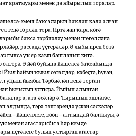
ҙмәт яратыуҙары менән дә айырылып торалар.
р йәшелсә-емеш баҡсаларын һаҡлап ҡала алған
л генә гөрләп тора. Иртә яҙҙан ҡара көҙгә
ларыбыҙ баҡса тәрбиәләү менән шөғөлләнә.
әйҙәр, рассада үҫтерәләр. Ә яҙыбыҙ иреп бөтә
 артынса уҡ ер ҡаҙып башланып китә.
яр өлгөрә. Ә йәй буйына йәшелсә баҡсаһында
р! Йыл һайын ҡыҙыл сөгөлдөр, кәбеҫтә, һуған,
ул уңыш йыябыҙ. Тәрбиәләп кенә торған
енән һығылып ултыра. Йыйып алынған
лалар ҙа, ата-әсәләр ҙә. Тырышып эшләгәс,
п алдында, тәҙрә төптәрендә үҫкән сәскәләр
әйен – йәшеллеге, көҙөн – алтындай балҡыуы, ә
ы менән ағастарыбыҙ ҙа һәр кемде
ры иҫтәлеге булып ултырған ағастар