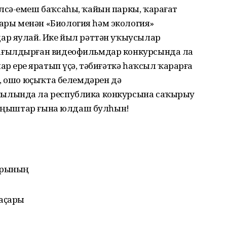
сә-емеш баҡсаһы, ҡайын паркы, ҡарағат
ры менән «Биология һәм экология»
ар яулай. Ике йыл рәттән уҡыусылар
ағылдырған видеофильмдар конкурсында ла
р ерҙе яратып үҫә, тәбиғәткә һаҡсыл ҡарарға
р, ошо юҫыҡта белемдәрен дә
ылында ла республика конкурсына саҡырыу
к уңыштар ғына юлдаш булһын!
орының
аҫары