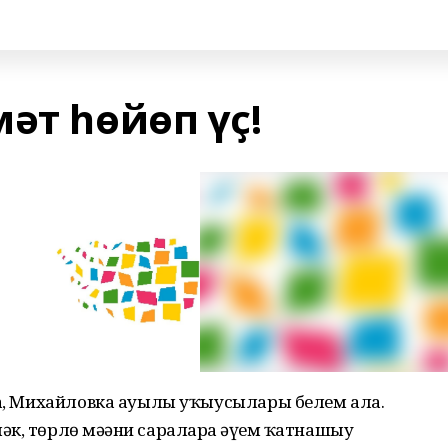
әт һөйөп үҫ!
ка, Михайловка ауылы уҡыусылары белем ала.
к, төрлө мәҙәни сараларҙа әүҙем ҡатнашыу