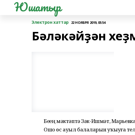
Юшатыр
Электрон хаттар
22 НОЯБРЯ 2019, 05:54
Бәләкәйҙән хеҙм
Беҙҙең мәктәптә Зәк-Ишмәт, Марьев
Ошо өс ауыл балаларын уҡыуға телә