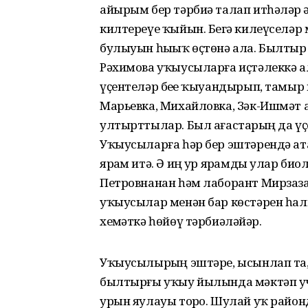
айырым бер тәрбиә талап итһәләр ҙә
килтереүе ҡыйын. Беҙгә килеүселәр
булыуын һыҙыҡ өҫтөнә ала. Былтыр
Рәхимова уҡыусыларға иҫтәлеккә а
үҫентеләр беҙҙе ҡыуандырып, тамы
Марьевка, Михайловка, Зәк-Ишмәт
ултырттылар. Был ағастарҙың да үҫ
Уҡыусыларға һәр бер эштәрендә ата
ярҙам итә. Ә иң ҙур ярҙамды улар б
Петровнанан һәм лаборант Мирзазан
уҡыусылар менән бар көстәрен һал
хеҙмәткә һөйөү тәрбиәләйҙәр.
Уҡыусылырҙың эштәре, ысынлап та,
былтырғы уҡыу йылында мәктәп у
урын яулауы торҙо. Шулай уҡ район