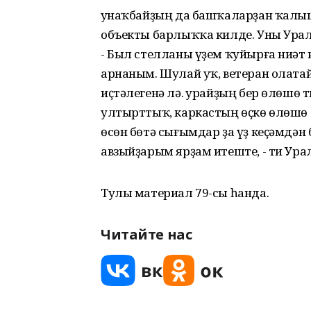
Ҡунаҡбайҙың да башҡаларҙан ҡалы
объекты барлыҡҡа килде. Уны Урал
- Был стелланы үҙем ҡуйырға ниәт 
арнаным. Шулай уҡ, ветеран олат
иҫтәлегенә лә. Ҡурайҙың бер өлөшө
ултырттыҡ, каркастың өҫкө өлөшө 
өсөн бөтә сығымдар ҙа үҙ кеҫәмдә
авзыйҙарым ярҙам итеште, - ти Урал
Тулы материал 79-сы һанда.
Читайте нас