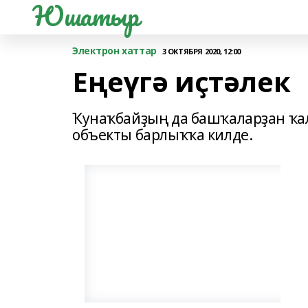
Юшатыр
Электрон хаттар
3 ОКТЯБРЯ 2020, 12:00
Еңеүгә иҫтәлек
Ҡунаҡбайҙың да башҡаларҙан ҡа
объекты барлыҡҡа килде.