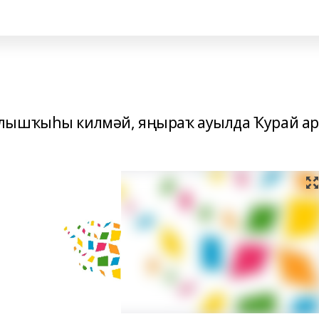
лышҡыһы килмәй, яңыраҡ ауылда Ҡурай ар