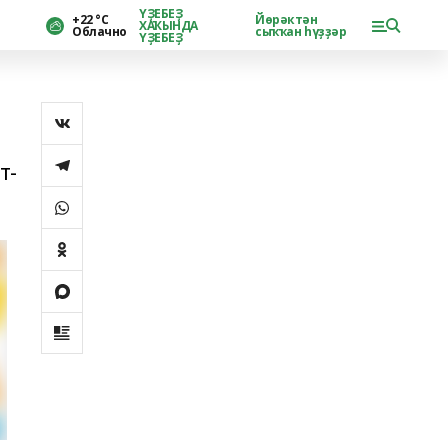
ҮҘЕБЕҘ
+22 °С
Йөрәктән
ХАҠЫНДА
Облачно
сыҡҡан һүҙҙәр
ҮҘЕБЕҘ
т-