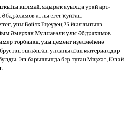
шҡыһы килмәй, яңыраҡ ауылда Ҡурай арт-
 Әбдрәхимов атлы егет ҡуйған.
итеп, уны Бөйөк Еңеүҙең 75 йыллығына
айым Әмерхан Муллағәли улы Әбдрәхимов
 тимер торбанан, уны цемент иҙелмәһенә
брустан эшләнгән. Ҡулланылған материалдар
н булды. Эш барышында бер туған Миҙхәт, Юлай
.