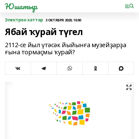
Юшатыр
Электрон хаттар
3 ОКТЯБРЯ 2020, 10:00
Ябай ҡурай түгел
2112-се йыл үтәсәк йыйынға музейҙарҙа
ғына тормаҫмы ҡурай?