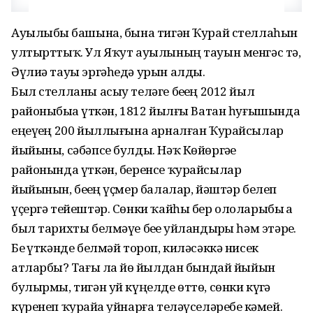
Ауылыбыҙ башына, бына тигән Ҡурай стеллаһын
ултырттыҡ. Ул Яҡут ауылының тауын менгәс тә,
Әүлиә тауы эргәһедә урын алды.
Был стелланы асыу теләге беҙҙең 2012 йыл
районыбыҙҙа үткән, 1812 йылғы Ватан һуғышында
еңеүҙең 200 йыллығына арналған Ҡурайсылар
йыйыны, сәбәпсе булды. Нәҡ Көйөргәҙе
районында үткән, беренсе ҡурайсылар
йыйынын, беҙҙең үҫмер балалар, йәштәр белеп
үҫергә тейештәр. Сөнки ҡайһы бер ололарыбыҙ ҙа
был тарихты белмәүе беҙҙе уйландырҙы һәм этәрҙе.
Беҙ үткәнде белмәй тороп, киләсәккә нисек
атларбыҙ? Тағы ла йөҙ йылдан бындай йыйын
булырмы, тигән уй күңелде өттө, сөнки күҙгә
күренеп ҡурайҙа уйнарға теләүселәребеҙ кәмей.