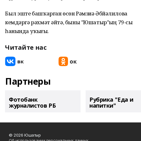
Был эште башҡарған өсөн Рәмзиә Әбйәлилова
кемдәргә рәхмәт әйтә, быны "Юшатыр"ҙың 79-сы
һанында уҡығыҙ.
Читайте нас
Партнеры
Фотобанк
Рубрика "Еда и
журналистов РБ
напитки"
© 2026 Юшатыр
Об использовании персональных данных