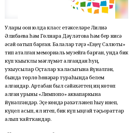
Уларҙы оҙон юлда класс етәкселәре Лилиә
Әлибаева һәм Гөлнара Дәүләтова һәм бер нисә
әсәй оҙатып барған. Балалар тәүҙә «Еңеү Салюты»
тип аталған мемориаль музейға барған, унда бик
күп ҡыҙыҡлы мәғлүмәт алғандан һуң,
уҡыусылар Оҫталар ҡаласығына йүнәлгән,
бында төрлө һөнәрҙәр тураһында белем
алғандар. Артабан был сәйәхәттең иң көтөп
алған урыны «Лимпопо» аквапаркына
йүнәлгәндәр. Эҫе көндә рәхәтләнеп һыу инеп,
күңел асып, ял итеп, бик күп ыңғай тәҫьораттар
алып ҡайтҡандар.