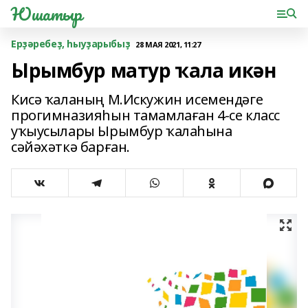
Юшатыр
Ерҙәребеҙ, һыуҙарыбыҙ
28 МАЯ 2021, 11:27
Ырымбур матур ҡала икән
Кисә ҡаланың М.Искужин исемендәге
прогимназияһын тамамлаған 4-се класс
уҡыусылары Ырымбур ҡалаһына
сәйәхәткә барған.