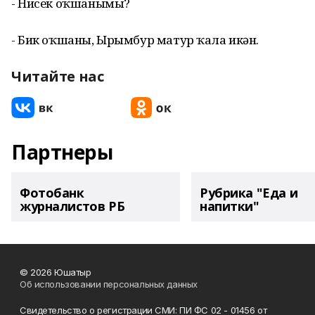
- Нисек оҡшанымы?
- Бик оҡшаны, Ырымбур матур ҡала икән.
Читайте нас
Партнеры
Фотобанк
Рубрика "Еда и
журналистов РБ
напитки"
© 2026 Юшатыр
Об использовании персональных данных
Свидетельство о регистрации СМИ: ПИ ФС 02 - 01456 от