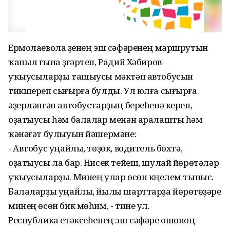
Ермолаевола үҙенең эш сәфәренең маршрутын
ҡапыл ғына үҙгәртеп, Радий Хәбиров
уҡыусыларҙы ташыусы мәктәп автобусын
тикшереп сығырға булды. Ул юлға сығырға
әҙерләнгән автобустарҙың береһенә кереп,
оҙатыусы һәм балалар менән аралашты һәм
ҡәнәғәт булыуын йәшермәне:
- Автобус уңайлы, төҙөк, водитель бөхтә,
оҙатыусы ла бар. Нисек тейеш, шулай йөрөтәләр
уҡыусыларҙы. Минең улар өсөн күңелем тыныс.
Балаларҙы уңайлы, йылы шарттарҙа йөрөтөүҙәре
минең өсөн бик мөһим, - тине ул.
Республика етәксеһенең эш сәфәре ошоноң