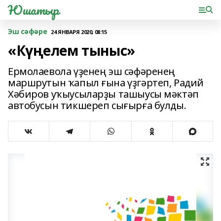
Юшатыр
Эш сәфәре
24 ЯНВАРЯ 2020, 08:15
«Күңелем тыныс»
Ермолаевола үҙенең эш сәфәренең
маршрутын ҡапыл ғына үҙгәртеп, Радий
Хәбиров уҡыусыларҙы ташыусы мәктәп
автобусын тикшереп сығырға булды.