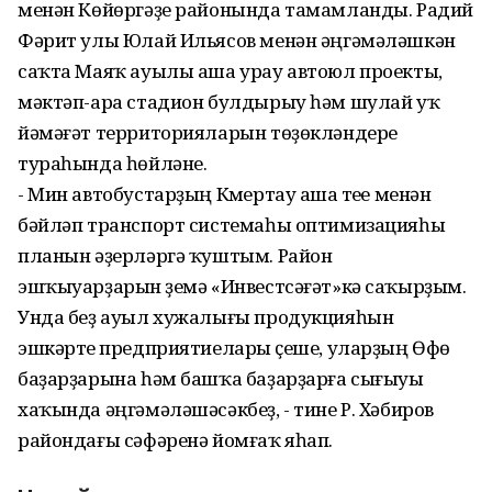
менән Көйөргәҙе районында тамамланды. Радий
Фәрит улы Юлай Ильясов менән әңгәмәләшкән
саҡта Маяҡ ауылы аша урау автоюл проекты,
мәктәп-ара стадион булдырыу һәм шулай уҡ
йәмәғәт территорияларын төҙөкләндереү
тураһында һөйләне.
- Мин автобустарҙың Күмертау аша үтеүе менән
бәйләп транспорт системаһы оптимизацияһы
планын әҙерләргә ҡуштым. Район
эшҡыуарҙарын үҙемә «Инвестсәғәт»кә саҡырҙым.
Унда беҙ ауыл хужалығы продукцияһын
эшкәртеү предприятиелары үҫеше, уларҙың Өфө
баҙарҙарына һәм башҡа баҙарҙарға сығыуы
хаҡында әңгәмәләшәсәкбеҙ, - тине Р. Хәбиров
райондағы сәфәренә йомғаҡ яһап.