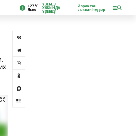
ҮҘЕБЕҘ
+27 °С
Йөрәктән
ХАҠЫНДА
Ясно
сыҡҡан һүҙҙәр
ҮҘЕБЕҘ
и.
их