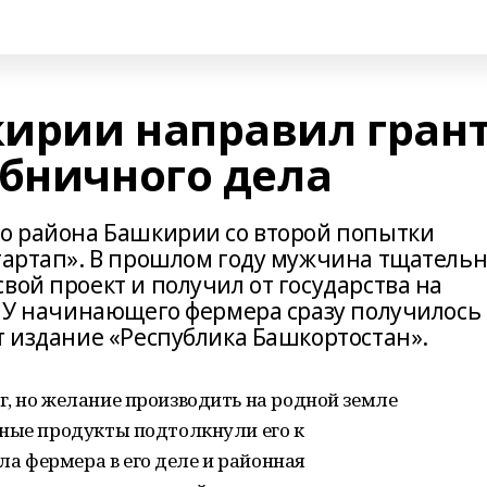
ирии направил гран
убничного дела
го района Башкирии со второй попытки
стартап». В прошлом году мужчина тщатель
вой проект и получил от государства на
. У начинающего фермера сразу получилось
т издание «Республика Башкортостан».
, но желание производить на родной земле
нные продукты подтолкнули его к
 фермера в его деле и районная