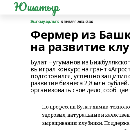
Юшатыр
Эшҡыуарлыҡ
5 ЯНВАРЯ 2023, 05:36
Фермер из Башк
на развитие кл
Булат Нугуманов из Бижбулякско
выиграл конкурс на грант «Агро
подготовился, успешно защитил с
развитие бизнеса 2,8 млн рублей
организовать свое дело, сообщае
По профессии Булат химик-технолог
здоровые, натуральные и качестве
выращиванию клубники. Поддержала