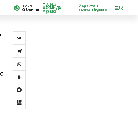
ҮҘЕБЕҘ
+25 °С
Йөрәктән
ХАҠЫНДА
Облачно
сыҡҡан һүҙҙәр
ҮҘЕБЕҘ
т
но