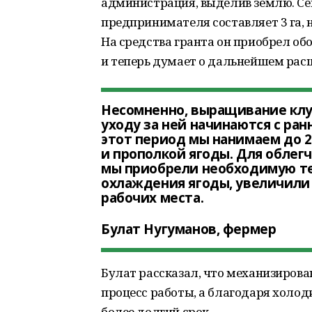
администрация, выделив землю. Се
предпринимателя составляет 3 га, н
На средства гранта он приобрел об
и теперь думает о дальнейшем рас
Несомненно, выращивание клуб
уходу за ней начинаются с ран
этот период мы нанимаем до 2
и прополкой ягоды. Для облегч
мы приобрели необходимую те
охлаждения ягоды, увеличили
рабочих места.
Булат Нугуманов, фермер
Булат рассказал, что механизирова
процесс работы, а благодаря холод
более долгий срок.