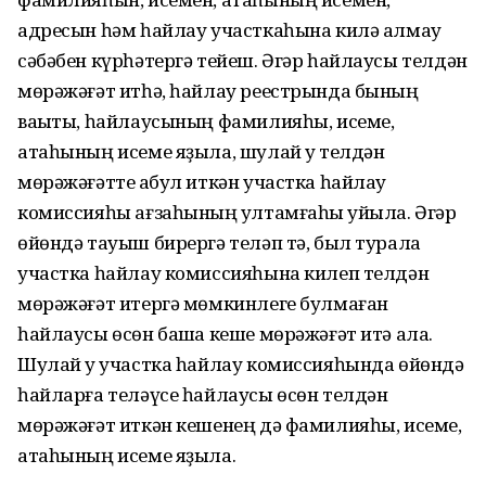
адресын һәм һайлау участкаһына килә алмау
сәбәбен күрһәтергә тейеш. Әгәр һайлаусы телдән
мөрәжәғәт итһә, һайлау реестрында бының
ваҡыты, һайлаусының фамилияһы, исеме,
атаһының исеме яҙыла, шулай уҡ телдән
мөрәжәғәтте ҡабул иткән участка һайлау
комиссияһы ағзаһының ҡултамғаһы ҡуйыла. Әгәр
өйөндә тауыш бирергә теләп тә, был турала
участка һайлау комиссияһына килеп телдән
мөрәжәғәт итергә мөмкинлеге булмаған
һайлаусы өсөн башҡа кеше мөрәжәғәт итә ала.
Шулай уҡ участка һайлау комиссияһында өйөндә
һайларға теләүсе һайлаусы өсөн телдән
мөрәжәғәт иткән кешенең дә фамилияһы, исеме,
атаһының исеме яҙыла.