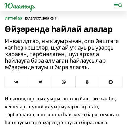
Юшатыр
Иғтибар
23 АВГУСТА 2019, 05:14
Өйҙәрендә һайлай алалар
Инвалидтар, ныҡ ауырыған, оло йәштәге
хәлһеҙ кешеләр, шулай уҡ ауырыуҙарҙы
ҡараған, тәрбиәләгән, шул арҡала
һайлауға бара алмаған һайлаусылар
өйҙәрендә тауыш бирә аласаҡ.
Инвалидтар, ныҡ ауырыған, оло йәштәге хәлһеҙ
кешеләр, шулай уҡ ауырыуҙарҙы ҡараған,
тәрбиәләгән, шул арҡала һайлауға бара алмаған
һайлаусылар өйҙәрендә тауыш бирә аласаҡ.