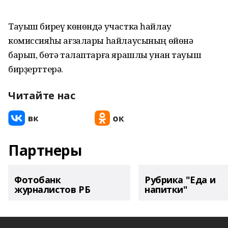
Тауыш биреү көнөндә участка һайлау
комиссияһы ағзалары һайлаусының өйөнә
барып, бөтә талаптарға ярашлы унан тауыш
бирҙерттерә.
Читайте нас
Партнеры
Фотобанк
Рубрика "Еда и
журналистов РБ
напитки"