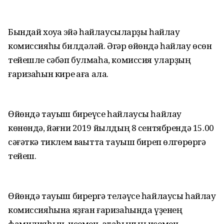
Бындай хоҡуҡҡа эйә һайлаусыларҙы һайлау
комиссияһы билдәләй. Әгәр өйөндә һайлау өсөн
тейешле сәбәп булмаһа, комиссия уларҙың
ғаризаһын кире ҡаға ала.
Өйөндә тауыш биреүсе һайлаусы һайлау
көнөндә, йәғни 2019 йылдың 8 сентябрендә 15.00
сәғәткә тиклем ваҡытта тауыш биреп өлгөрөргә
тейеш.
Өйөндә тауыш бирергә теләүсе һайлаусы һайлау
комиссияһына яҙған ғаризаһында үҙенең
фамилияһын, исемен, атаһының исемен,