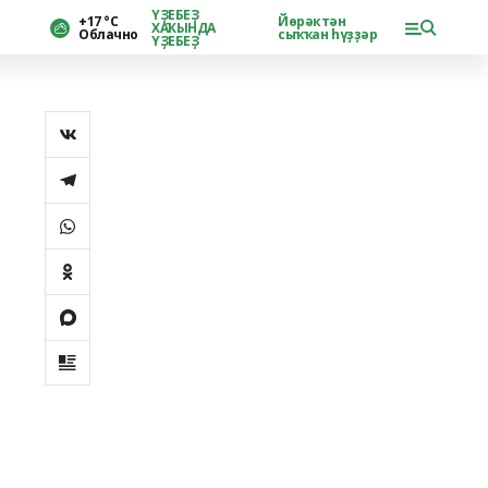
ҮҘЕБЕҘ
+17 °С
Йөрәктән
ХАҠЫНДА
Облачно
сыҡҡан һүҙҙәр
ҮҘЕБЕҘ
и