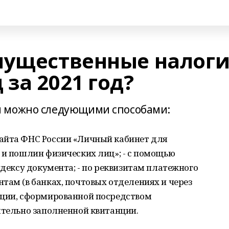
мущественные налог
за 2021 год?
и​ можно следующими способами:
айта ФНС России​ «Личный кабинет для
в и пошлин физических лиц»; - с помощью
ндексу документа; - по реквизитам платежного
там (в банках, почтовых отделениях и через
нции, сформированной посредством
ятельно заполненной квитанции.