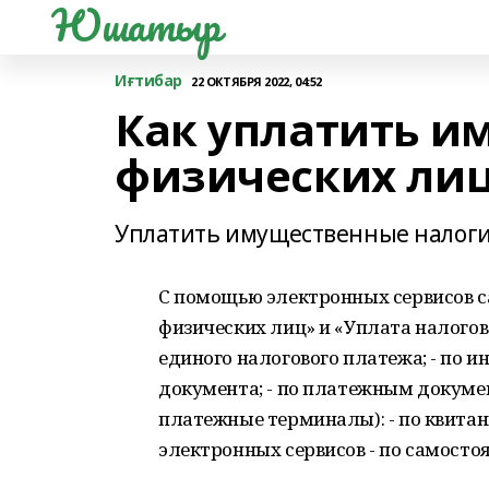
Юшатыр
Иғтибар
22 ОКТЯБРЯ 2022, 04:52
Как уплатить и
физических лиц 
Уплатить имущественные налог
С помощью электронных сервисов с
физических лиц» и​ «Уплата налого
единого налогового платежа; - по и
документа; - по платежным докумен
платежные терминалы): - по квита
электронных сервисов - по самосто