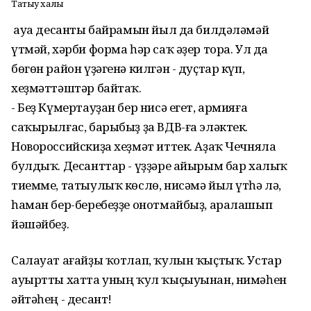
Татыу халыҡ
Һауа десанты байрамын йыл да билдәләмәй
үтмәй, хәрби форма һәр саҡ әҙер тора. Ул да
бөгөн район үҙәгенә килгән - дуҫтар күп,
хеҙмәттәштәр байтаҡ.
- Беҙ Күмертауҙан бер нисә егет, армияға
саҡырылғас, барыбыҙ ҙа ВДВ-ға эләктек.
Новороссийскиҙа хеҙмәт иттек. Аҙаҡ Чечняла
булдыҡ. Десанттар - үҙҙәре айырым бар халыҡ
тиемме, татыулыҡ көслө, нисәмә йыл үтһә лә,
һаман бер-беребеҙҙе онотмайбыҙ, аралашып
йәшәйбеҙ.
Салауат ағайҙы ҡотлап, ҡулын ҡыҫтыҡ. Устар
ауыртты хатта уның ҡул ҡыҫыуынан, нимәһен
әйтәһең - десант!