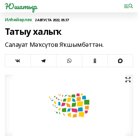
Юшатыр
Илһөйәрлек
2 АВГУСТА 2022, 05:37
Татыу халыҡ
Салауат Мәҡсүтов Яҡшымбәттән.