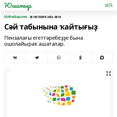
Юшатыр
Илһөйәрлек
28 ОКТЯБРЯ 2022, 08:18
Сәй табынына ҡайтығыҙ
Пензалағы егеттәребеҙҙе бына
ошолайыраҡ ашаталар.