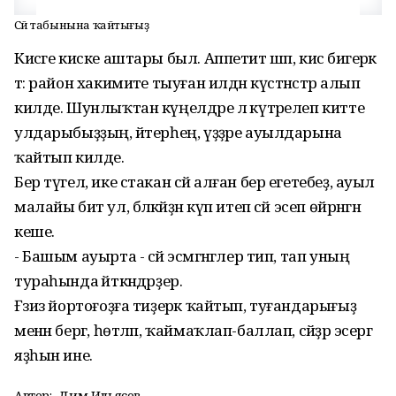
Сәй табынына ҡайтығыҙ
Кисәге киске аштары был. Аппетит шәп, кисә бигерәк
тә: район хакимиәте тыуған илдән күстәнәстәр алып
килде. Шунлыҡтан күңелдәре лә күтәрелеп китте
улдарыбыҙҙың, әйтерһең, үҙҙәре ауылдарына
ҡайтып килде.
Бер түгел, ике стакан сәй алған бер егетебеҙ, ауыл
малайы бит ул, бәләкәйҙән күп итеп сәй эсеп өйрәнгән
кеше.
- Башым ауырта - сәй эсмәгәнгәлер тип, тап уның
тураһында әйткәндәрҙер.
Ғәзиз йортоғоҙға тиҙерәк ҡайтып, туғандарығыҙ
менән бергә, һөтләп, ҡаймаҡлап-баллап, сәйҙәр эсергә
яҙһын ине.
Автор:
Дим Ильясов