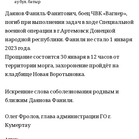
Һау бул, батыр
Даянов Фаниль Фанитович, боец ЧВК «Вагнер»,
погиб при выполнении задач в ходе Специальной
военной операции в г.Артемовск Донецкой
народной республики. Фаниля не стало 1 января
2023 года.
Прощание состоится 30 января в 12 часов от
территории морга, захоронение пройдёт на
кладбище Новая Воротыновка.
Искренние слова соболезнования родным и
близким Даянова Фаниля.
Олег Фролов, глава администрации ГО г.
Кумертау