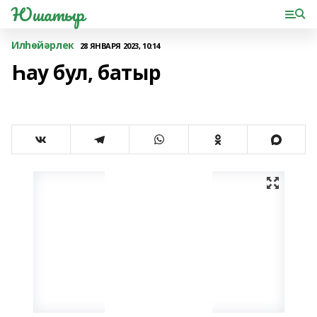
Юшатыр
Илһөйәрлек
28 ЯНВАРЯ 2023, 10:14
Һау бул, батыр