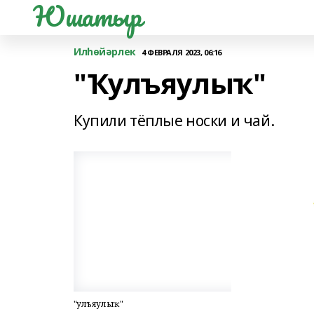
Юшатыр
Илһөйәрлек
4 ФЕВРАЛЯ 2023, 06:16
"Ҡулъяулыҡ"
Купили тёплые носки и чай.
"Ҡулъяулыҡ"