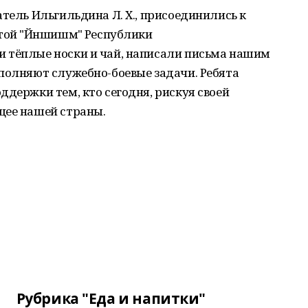
атель Ильгильдина Л. Х., присоединились к
той "Йәншишмә" Республики
 тёплые носки и чай, написали письма нашим
полняют служебно-боевые задачи. Ребята
ддержки тем, кто сегодня, рискуя своей
щее нашей страны.
Рубрика "Еда и напитки"