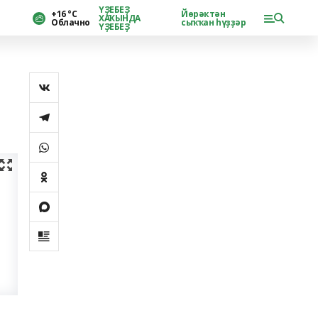
ҮҘЕБЕҘ
+16 °С
Йөрәктән
ХАҠЫНДА
Облачно
сыҡҡан һүҙҙәр
ҮҘЕБЕҘ