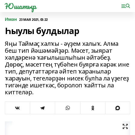
Юшатыр
Иман
23 МАЯ 2021, 05:22
Һыулы булдылар
Яңы Таймаҫ халҡы - әүҙем халыҡ. Алма
беш тип йәшәмәйҙәр. Мәсет, зыярат
хәлдәренә ҡағылышлыһын әйтәбеҙ.
Дөрөҫ, мәсеттең түбәһен буярға кәрәк ине
тип, депутаттарға әйтеп ҡаранылар
ҡарауын, тегеләрҙән нисек булһа ла үҙегеҙ
тигәнде ишеткәс, боролоп ҡайтты ла
киттеләр.