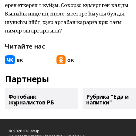
еренә еткереп тә ҡуйҙы. Соҡорҙо күмергә генә ҡалды.
Быныһы инде иң еңеле, мәсеттәре һыулы булды,
шуныһы һәйбәт, хәҙер артабан ҡарарға кәрәк: тағы
нимәләр эшләргә кәрәк икән?
Читайте нас
Партнеры
Фотобанк
Рубрика "Еда и
журналистов РБ
напитки"
© 2026 Юшатыр