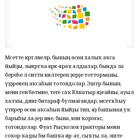
Мәсетте кәртәләнеләр, бының өсөн халыҡ аҡса
йыйҙы, зыяртҡа кәрәк-яраҡ алдылар, бында ла
береһе лә ситтән килтереп әҙерҙе тотторманы,
үҙҙәренең аҡсаһын тотондолар. Эштәр бының
менән генә бөтмәне, теге саҡ Юшатыр яҙғайны, ауыл
халҡы, дингә битараф булмағандар, мәсеткә һыу
үткәрер өсөн аҡсаһын йыйҙы тип, яҙ башынан уҡ
барыһы ла әҙер ине, бына, көн ҡороғас,
тотондолар. Фуат Рыҫҡолов тракторы менән
соҡор ҡаҙҙы һәм башҡа ир-ат, сыҡты ла, эште