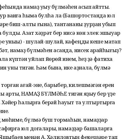
феһында намаҙ уҡыу бүлмәһен асып ҡайттыҡ.
ур ваҡиға һымаҡ булһа ла (Башҡортостанда юл
ре биш-алты ғына), тантананы ҙурҙан ҡубып
 булды. Азат хәҙрәт бер нисә көн элек эшҡыуар
фе уныҡы) - шулай-шулай, кафеңды кеше маҡтап
бәт, намаҙ бүлмәһен асҡанда, нисек ҡарайһығыҙ?
ала күптән уйлап йөрөй инем, һеҙ ҙә фатиха
ин уны тигән. Һәм бына, ике аҙнала, бүлмә
 торған ағай-эне, барыбер, килешмәгән ерен
ры артыҡ, НАМАҘ БҮЛМӘҺЕ тигән яҙыу бер үҙе
н. Хәйер һалырға берәй һауыт та ултыртырға
ине.
ң мөһиме, бүлмә буш тормаһын, намаҙҙар
сафирға юл доғалары, намаҙҙар башҡаларға
. Яҡшыбаев менән А. Хәлиловтың фекерҙәре тап