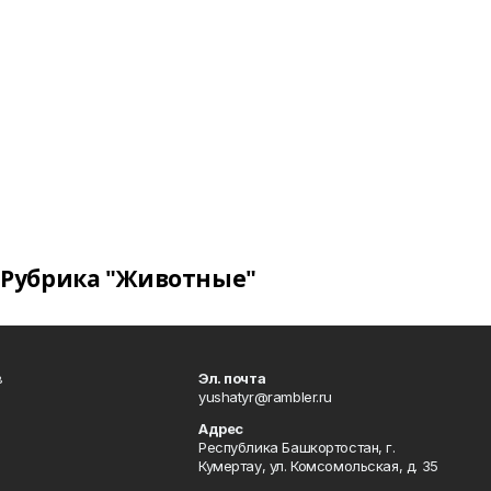
Рубрика "Животные"
в
Эл. почта
yushatyr@rambler.ru
Адрес
Республика Башкортостан, г.
Кумертау, ул. Комсомольская, д. 35