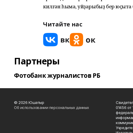
килгән һымаҡ, уйҙарыбыҙ бер юҫыҡта
Читайте нас
Партнеры
Фотобанк журналистов РБ
© 2026 Юшатыр
Свидетел
Об использовании персональных данных
01456 от 
федераль
информац
коммуник
Учредите
Издатель