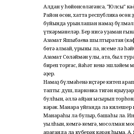
Алдан уҡ һөйөнсөләгәнсә, "Юлсы" ка
Район өсөн, хатта республика өсөн ҙ
буйында урынлашҡан намаҙ бүлмәлә
үткәрмәнеләр. Бер нисә уҙаман ғына
Азамат Яҡшыбаевҡа шылтыратҡан (ка
бөтә алмай, урыны ла, исеме лә һәй
Азамат Сөләймән улы, атаҡ, был тур
биреп торғас, йәһәт кенә эшләйем м
әҙер.
Намаҙ бүлмәһенә иҫтәре китеп ҡарап
тапты: душ, парковка тигән яҙыуҙа
булһын, әллә ҡайҙан ҡысҡырып торһо
кәрәк. Манара ҡуйғанда ла килешер 
Манараһы ла булыр, башҡаһы ла. И
уҡылһын, кемгә-кемгә, мосолман мо
ҡарағанда ла күберәк кәрәк һымаҡ. А