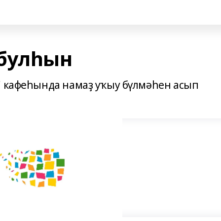
булһын
" кафеһында намаҙ уҡыу бүлмәһен асып