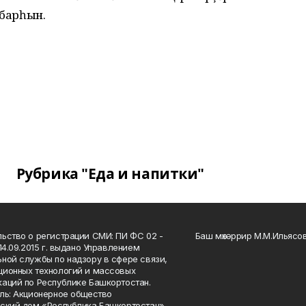
 барһын.
Рубрика "Еда и напитки"
ьство о регистрации СМИ: ПИ ФС 02 -
Баш мөхәррир М.М.Ильясо
14.09.2015 г. выдано Управлением
ной службы по надзору в сфере связи,
ионных технологий и массовых
аций по Республике Башкортостан.
ль: Акционерное общество
ский дом «Республика Башкортостан»