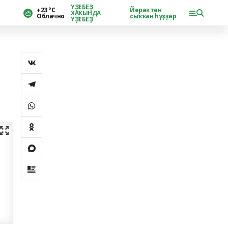
ҮҘЕБЕҘ
+23 °С
Йөрәктән
ХАҠЫНДА
Облачно
сыҡҡан һүҙҙәр
ҮҘЕБЕҘ