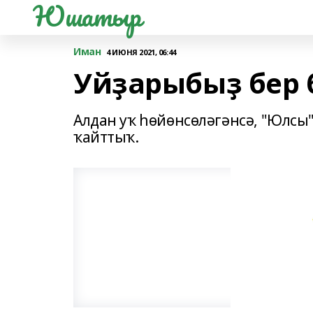
Юшатыр
Иман
4 ИЮНЯ 2021, 06:44
Уйҙарыбыҙ бер 
Алдан уҡ һөйөнсөләгәнсә, "Юлсы
ҡайттыҡ.