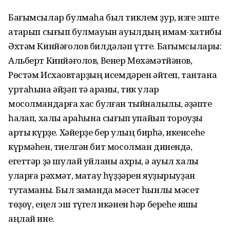
Бағымсылар булмаһа был тиклем ҙур, изге эште
атҡарып сығып булмауын ауылдың имам-хатибы
Əхтəм Кинйəғолов билдəлəп үтте. Бағымсылары:
Альберт Кинйəғолов, Венер Мөхəмəтйəнов,
Рөстəм Исхаҡовтарҙың исемдəрен əйтеп, тантана
уртаһына əйҙəп тə ҡараны, тик улар
мосолмандарға хас булған тыйнаҡлылыҡ, əҙəпте
һаҡлап, халыҡ араһына сығып ҡупайып тороуҙы
артыҡ күрҙе. Хəйерҙе бер ҡулың бирһə, икенсеһе
күрмəһен, тиелгəн бит мосолман динендə,
егеттəр ҙə шулай уйланы ахры, ə ауыл халҡы
уларға рəхмəт, маҡтау һүҙҙəрен яуҙырыуҙан
туҡтаманы. Был заманда мəсет һынлы мəсет
төҙөү, еңел эш түгел икəнен һəр береһе яҡшы
аңлай ине.