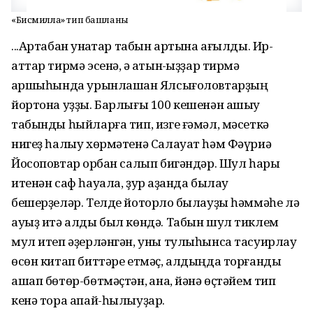
«Бисмилла» тип башланыҡ
...Артабан ҡунаҡтар табын артына ағылды. Ир-
аттар тирмə эсенə, ə ҡатын-ҡыҙҙар тирмə
ҡаршыһында урынлашҡан Ялсығоловтарҙың
йортона уҙҙы. Барлығы 100 кешенəн ашыу
табынды һыйларға тип, изге ғəмəл, мəсеткə
нигеҙ һалыу хөрмəтенə Салауат һəм Фəүриə
Йосоповтар ҡорбан салып бигəндəр. Шул һарыҡ
итенəн саф һауала, ҙур ҡаҙанда былау
бешерҙелəр. Телде йоторлоҡ былауҙы һəммəһе лə
ауыҙ итə алды был көндə. Табын шул тиклем
мул итеп əҙерлəнгəн, уны тулыһынса тасуирлау
өсөн китап биттəре етмəҫ, алдыңда торғанды
ашап бөтөр-бөтмəҫтəн, ҡана, йəнə өҫтəйем тип
кенə тора апай-һылыуҙар.