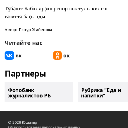
Түбәнге Бабаларҙан репортаж тулы килеш
гәзиттә баҫылды.
Автор:
Гөлнур Хөсәйенова
Читайте нас
Партнеры
Фотобанк
Рубрика "Еда и
журналистов РБ
напитки"
© 2026 Юшатыр
Об использовании персональных данных