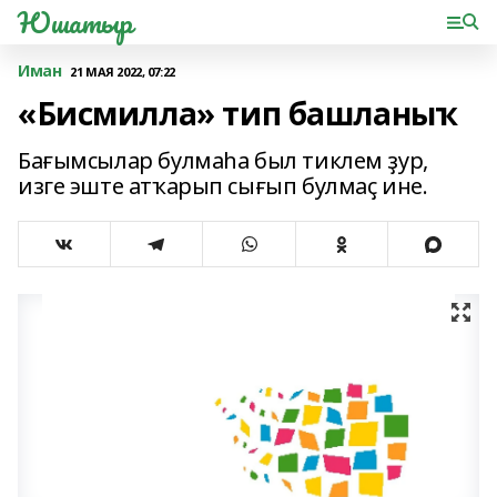
Юшатыр
Иман
21 МАЯ 2022, 07:22
«Бисмилла» тип башланыҡ
Бағымсылар булмаһа был тиклем ҙур,
изге эште атҡарып сығып булмаҫ ине.