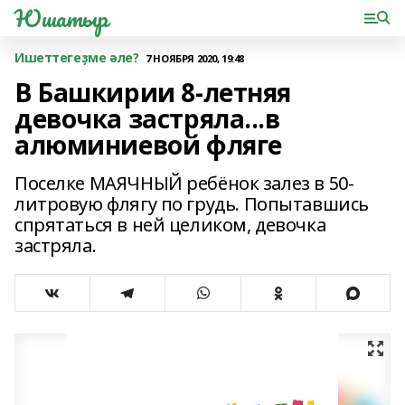
Юшатыр
Ишеттегеҙме әле?
7 НОЯБРЯ 2020, 19:48
В Башкирии 8-летняя
девочка застряла...в
алюминиевой фляге
Поселке МАЯЧНЫЙ ребёнок залез в 50-
литровую флягу по грудь. Попытавшись
спрятаться в ней целиком, девочка
застряла.