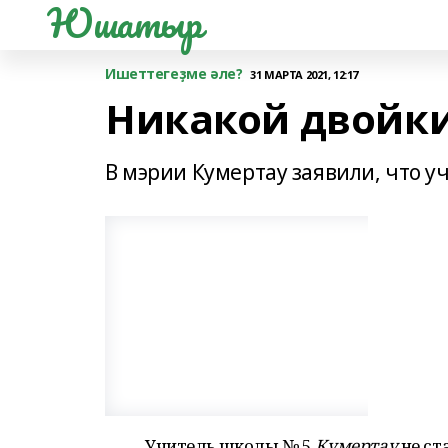
Юшатыр
Ишеттегеҙме әле?
31 МАРТА 2021, 12:17
Никакой двойки
В мэрии Кумертау заявили, что у
Учитель школы № 5
Кумертау
не ст