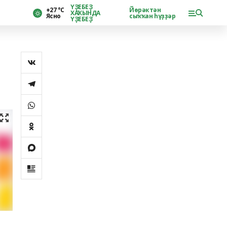
ҮҘЕБЕҘ
+27 °С
Йөрәктән
ХАҠЫНДА
Ясно
сыҡҡан һүҙҙәр
ҮҘЕБЕҘ