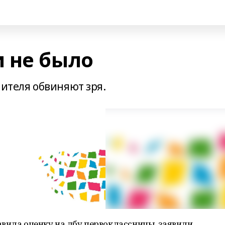
 не было
чителя обвиняют зря.
авила оценку на лбу первоклассницы, заявили