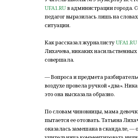
UFA1.RU
в администрации города. Се
педагог выразилась лишь на словах
ситуации.
⠀
Как рассказал журналисту
UFA1.RU
Лихачева, никаких насильственных
совершала.
⠀
— Вопроса и предмета разбирательс
воздухе провела ручкой «два». Ника
это она высказала образно.
⠀
По словам чиновницы, мама девочки
пытается ее отозвать. Татьяна Лиха
оказалась замешана в скандале, — 
учительница комментировать инц