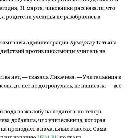
годня, 31 марта, чиновники рассказали, что
, а родители ученицы не разобрались в
замглавы администрации
Кумертау
Татьяна
 действий против школьницы учитель не
тва нет, — сказала Лихачева. — Учительница в
к она до нее не дотронулась, не написала — всё
 подала жалобу на педагога, но теперь
чева добавила, что учительница, которая
она преподает в начальных классах. Сама
идент изданию
UFA1.RU
не стала.