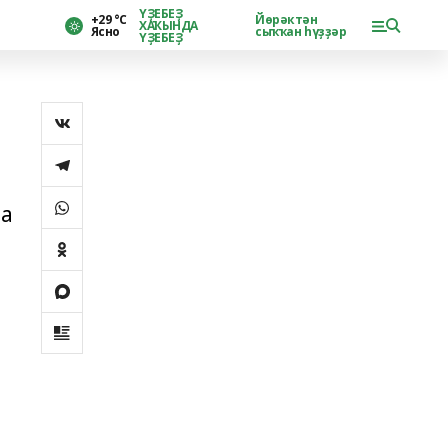
ҮҘЕБЕҘ
+29 °С
Йөрәктән
ХАҠЫНДА
Ясно
сыҡҡан һүҙҙәр
ҮҘЕБЕҘ
да