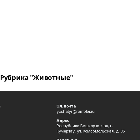
Рубрика "Животные"
в
Эл. почта
yushatyr@rambler.ru
Адрес
Республика Башкортостан, г.
Кумертау, ул. Комсомольская, д. 35