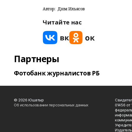
Автор:
Дим Ильясов
Читайте нас
Партнеры
Фотобанк журналистов РБ
© 2026 Юшатыр
Свидетел
Об использовании персональных данных
01456 от 
федераль
информац
коммуник
Учредите
Издатель