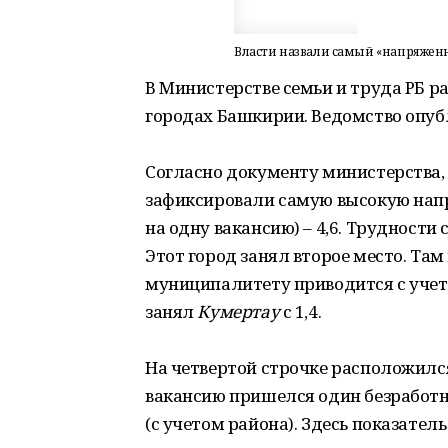
Власти назвали самый «напряже
В Министерстве семьи и труда РБ р
городах Башкирии. Ведомство опуб
Согласно документу министерства,
зафиксировали самую высокую напр
на одну вакансию) – 4,6. Трудност
Этот город занял второе место. Там
муниципалитету приводится с учет
занял
Кумертау
с 1,4.
На четвертой строчке расположился
вакансию пришелся один безработ
(с учетом района). Здесь показатель 