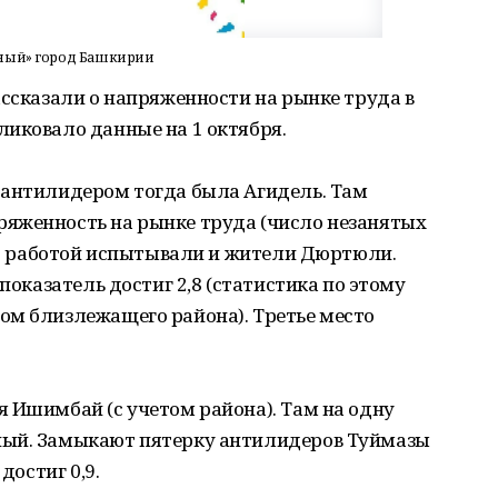
нный» город Башкирии
ассказали о напряженности на рынке труда в
ликовало данные на 1 октября.
 антилидером тогда была Агидель. Там
яженность на рынке труда (число незанятых
и с работой испытывали и жители Дюртюли.
 показатель достиг 2,8 (статистика по этому
ом близлежащего района). Третье место
 Ишимбай (с учетом района). Там на одну
ный. Замыкают пятерку антилидеров Туймазы
достиг 0,9.