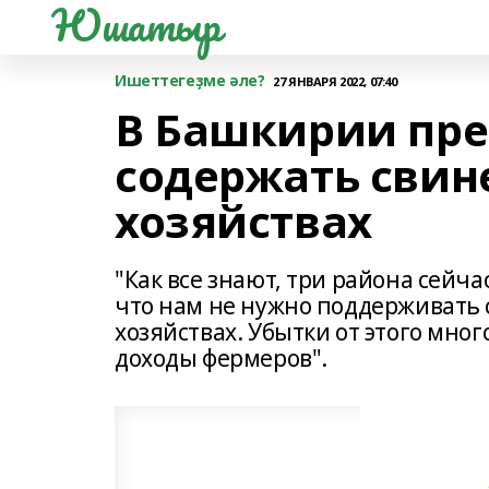
Юшатыр
Ишеттегеҙме әле?
27 ЯНВАРЯ 2022, 07:40
В Башкирии пр
содержать свин
хозяйствах
"Как все знают, три района сейча
что нам не нужно поддерживать 
хозяйствах. Убытки от этого мно
доходы фермеров".