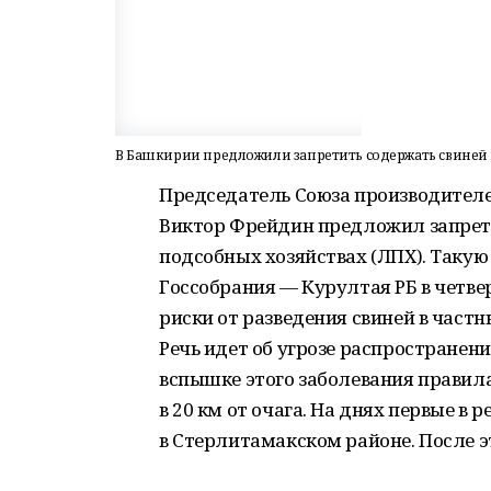
В Башкирии предложили запретить содержать свиней 
Председатель Союза производителей
Виктор Фрейдин предложил запрет
подсобных хозяйствах (ЛПХ). Такую
Госсобрания — Курултая РБ в четвер
риски от разведения свиней в час
Речь идет об угрозе распространен
вспышке этого заболевания правил
в 20 км от очага. На днях первые в
в Стерлитамакском районе. После э