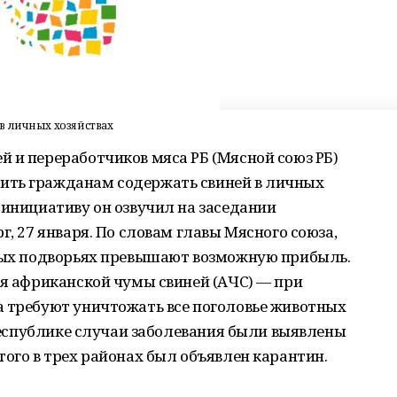
в личных хозяйствах
 и переработчиков мяса РБ (Мясной союз РБ)
ить гражданам содержать свиней в личных
 инициативу он озвучил на заседании
г, 27 января. По словам главы Мясного союза,
тных подворьях превышают возможную прибыль.
ия африканской чумы свиней (АЧС) — при
а требуют уничтожать все поголовье животных
 республике случаи заболевания были выявлены
того в трех районах был объявлен карантин.