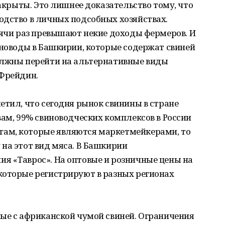
закрыты. Это лишнее доказательство тому, что
одство в личных подсобных хозяйствах.
сячи раз превышают некие доходы фермеров. И
иноводы в Башкирии, которые содержат свиней
олжны перейти на альтернативные виды
 Фрейдин.
етил, что сегодня рынок свинины в стране
вам, 99% свиноводческих комплексов в России
ам, которые являются маркетмейкерами, то
на этот вид мяса. В Башкирии
я «Таврос». На оптовые и розничные цены на
которые регистрируют в разных регионах
ные с африканской чумой свиней. Ограничения