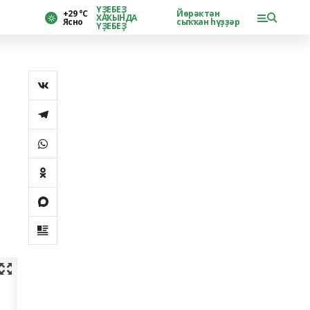
ҮҘЕБЕҘ
+29 °С
Йөрәктән
ХАҠЫНДА
Ясно
сыҡҡан һүҙҙәр
ҮҘЕБЕҘ