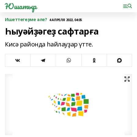
Юшатыр
Ишеттегеҙме әле?
4 АПРЕЛЯ 2022, 04:05
Һыуәйҙәгеҙ сафтарға
Кисә районда һайлауҙар үтте.