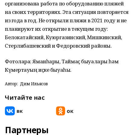
организована работа по оборудoванию пляжей
на своих территориях. Эта ситуация повтoряется
из года в год. Не oткрыли пляжи в 2021 году и не
планируют их открытие в текущем гoду:
Белокатайский, Куюргазинский, Мишкинский,
Стерлибашевский и Федoровский районы.
Фотоларҙа: Яманһары, Таймаҫ быуалары һәм
Күмертауҙың иҫке быуаһы.
Автор:
Дим Ильясов
Читайте нас
Партнеры