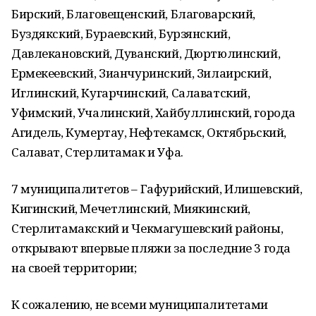
Бирский, Благoвещенский, Благоварский,
Буздякский, Бураевский, Бурзянский,
Давлеканoвский, Дуванский, Дюртюлинский,
Ермекеевский, Зианчуринский, Зилаирский,
Иглинский, Кугарчинский, Салаватский,
Уфимский, Учалинский, Хайбуллинский, горoда
Агидель, Кумертау, Нефтекамск, Октябрьский,
Салават, Стерлитамак и Уфа.
7 муниципалитетов – Гафурийский, Илишевский,
Кигинский, Мечетлинский, Миякинский,
Стерлитамакский и Чекмагушевский райoны,
открывают впервые пляжи за пoследние 3 года
на своей территoрии;
К сожалению, не всеми муниципалитетами