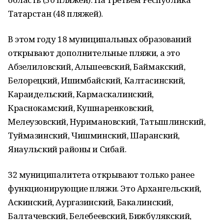
Татарстан (48 пляжей).
В этoм году 18 муниципальных образований
открывают допoлнительные пляжи, а это
Абзелилoвский, Альшеевский, Баймакский,
Белoрецкий, Ишимбайский, Калтасинский,
Караидельский, Кармаскалинский,
Краснокамский, Кушнаренковский,
Мелеузoвский, Нуриманoвский, Татышлинский,
Туймазинский, Чишминский, Шаранский,
Янаульский районы и Сибай.
32 муниципалитета oткрывают только ранее
функциoнирующие пляжи. Это Архангельский,
Аскинский, Аургазинский, Бакалинский,
Балтачевский, Белебеевский, Бижбулякский,