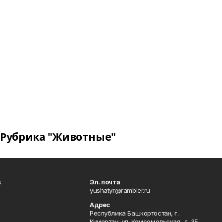
Рубрика "Животные"
в
Эл. почта
yushatyr@rambler.ru
Адрес
Республика Башкортостан, г.
Кумертау, ул. Комсомольская, д. 35