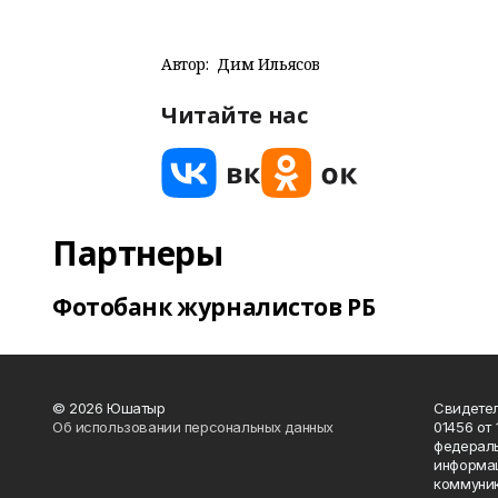
Автор:
Дим Ильясов
Читайте нас
Партнеры
Фотобанк журналистов РБ
© 2026 Юшатыр
Свидетел
Об использовании персональных данных
01456 от 
федераль
информац
коммуник