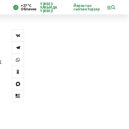
ҮҘЕБЕҘ
+27 °С
Йөрәктән
ХАҠЫНДА
Облачно
сыҡҡан һүҙҙәр
ҮҘЕБЕҘ
к