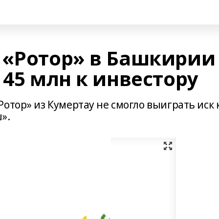
 «Ротор» в Башкирии
 45 млн к инвестору
отор» из Кумертау не смогло выиграть иск 
».