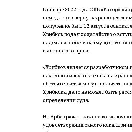
В январе 2022 года ОКБ «Ротор» н
немедленно вернуть хранящееся иму
получен не был. 12 августа основат
Хрибков подал ходатайство о вступл
надеялся получить имущество лично
имеет на это право.
«Хрибков является разработчиком 
находящихся у ответчика на хранен
обстоятельства могут повлиять на 
Хрибкова, дело не может быть рассм
определении суда.
Но Арбитраж отказал и во включении
удовлетворении самого иска. Причи