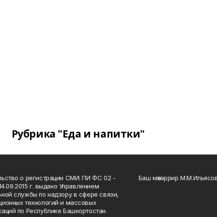
Рубрика "Еда и напитки"
ьство о регистрации СМИ: ПИ ФС 02 -
Баш мөхәррир М.М.Ильясо
14.09.2015 г. выдано Управлением
ной службы по надзору в сфере связи,
ионных технологий и массовых
аций по Республике Башкортостан.