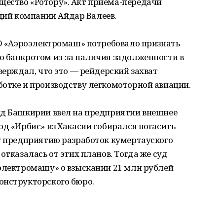
ество «Ротору». Акт приема-передачи
ий компании Айдар Валеев.
АО «Аэроэлектромаш» потребовало признать
о банкротом из-за наличия задолженности в
верждал, что это — рейдерский захват
ботке и производству легкомоторной авиации.
уд Башкирии ввел на предприятии внешнее
од «Ирбис» из Хакасии собирался погасить
чу предприятию разработок кумертауского
отказалась от этих планов. Тогда же суд
оэлектромашу» о взыскании 21 млн рублей
онструкторского бюро.