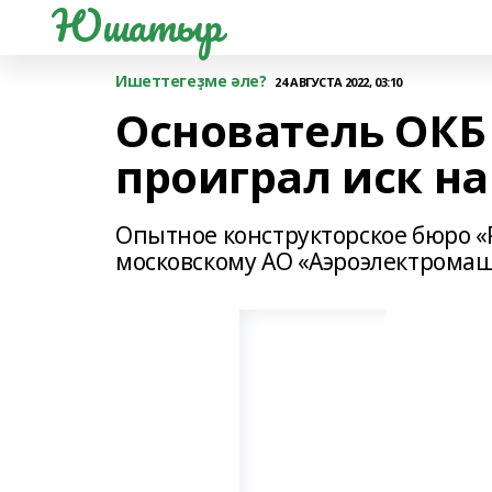
Юшатыр
Ишеттегеҙме әле?
24 АВГУСТА 2022, 03:10
Основатель ОКБ
проиграл иск на
Опытное конструкторское бюро «Р
московскому АО «Аэроэлектромаш