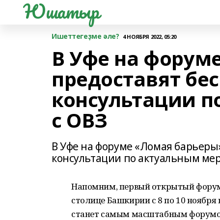
Юшатыр
Ишеттегеҙме әле?
4 НОЯБРЯ 2022, 05:20
В Уфе на форум
предоставят бе
консультации п
с ОВЗ
В Уфе на форуме «Ломая барьеры
консультации по актуальным ме
Напомним, первый открытый форум
столице Башкирии с 8 по 10 ноября
станет самым масштабным форумо