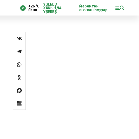
ҮҘЕБЕҘ
+26 °С
Йөрәктән
ХАҠЫНДА
Ясно
сыҡҡан һүҙҙәр
ҮҘЕБЕҘ