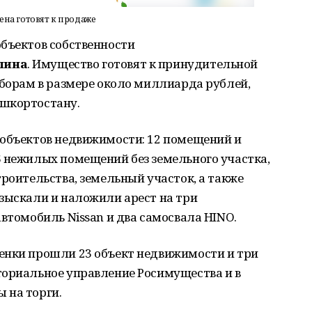
на готовят к продаже
объектов собственности
лина
. Имущество готовят к принудительной
сборам в размере около миллиарда рублей,
ашкортостану.
 объектов недвижимости: 12 помещений и
6 нежилых помещений без земельного участка,
троительства, земельный участок, а также
зыскали и наложили арест на три
автомобиль Nissan и два самосвала HINO.
енки прошли 23 объект недвижимости и три
ториальное управление Росимущества и в
 на торги.