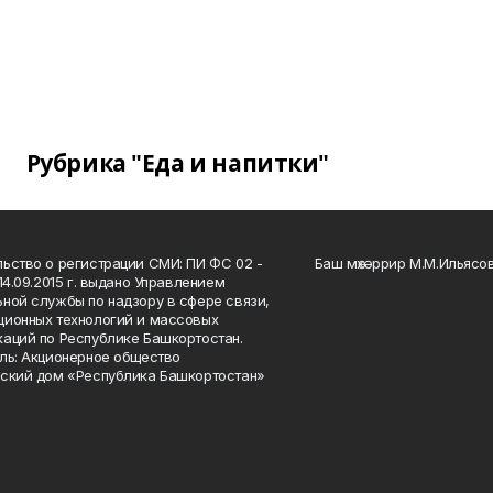
Рубрика "Еда и напитки"
ьство о регистрации СМИ: ПИ ФС 02 -
Баш мөхәррир М.М.Ильясо
14.09.2015 г. выдано Управлением
ной службы по надзору в сфере связи,
ионных технологий и массовых
аций по Республике Башкортостан.
ль: Акционерное общество
ский дом «Республика Башкортостан»