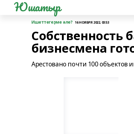
Юшатыр
Ишеттегеҙме әле?
16 НОЯБРЯ 2022, 03:53
Собственность 
бизнесмена гот
Арестовано почти 100 объектов 