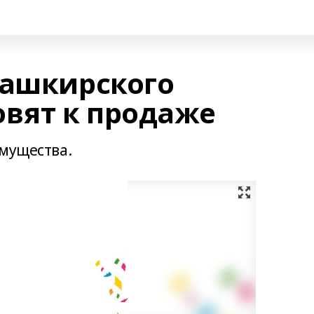
башкирского
овят к продаже
имущества.