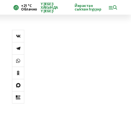
ҮҘЕБЕҘ
+21 °С
Йөрәктән
ХАҠЫНДА
Облачно
сыҡҡан һүҙҙәр
ҮҘЕБЕҘ