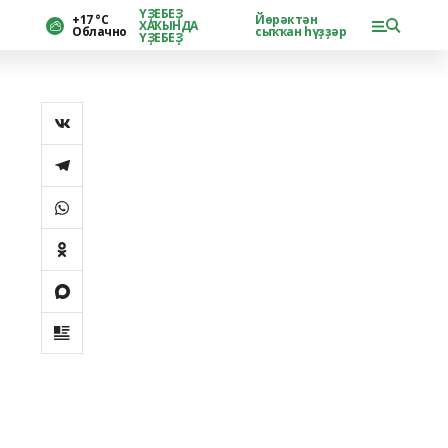
ҮҘЕБЕҘ
+17 °С
Йөрәктән
ХАҠЫНДА
Облачно
сыҡҡан һүҙҙәр
ҮҘЕБЕҘ