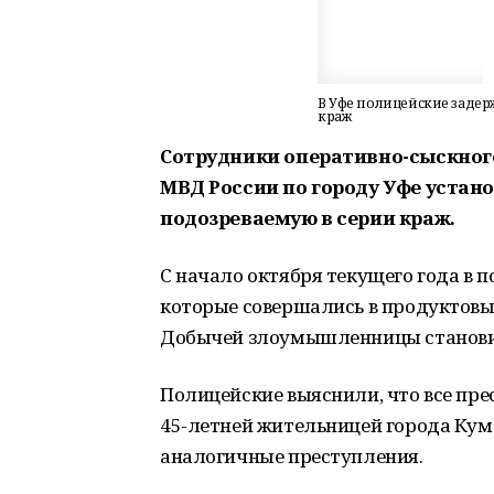
В Уфе полицейские заде
краж
Сотрудники оперативно-сыскного
МВД России по городу Уфе устан
подозреваемую в серии краж.
С начало октября текущего года в 
которые совершались в продуктовы
Добычей злоумышленницы станови
Полицейские выяснили, что все пр
45-летней жительницей города Куме
аналогичные преступления.