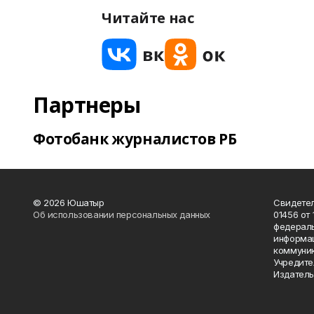
Читайте нас
Партнеры
Фотобанк журналистов РБ
© 2026 Юшатыр
Свидетел
Об использовании персональных данных
01456 от 
федераль
информац
коммуник
Учредите
Издатель