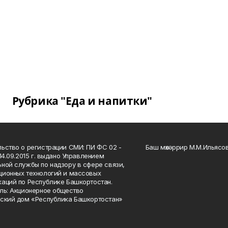
Рубрика "Еда и напитки"
ьство о регистрации СМИ: ПИ ФС 02 -
Баш мөхәррир М.М.Ильясо
14.09.2015 г. выдано Управлением
ной службы по надзору в сфере связи,
ионных технологий и массовых
аций по Республике Башкортостан.
ль: Акционерное общество
ский дом «Республика Башкортостан»