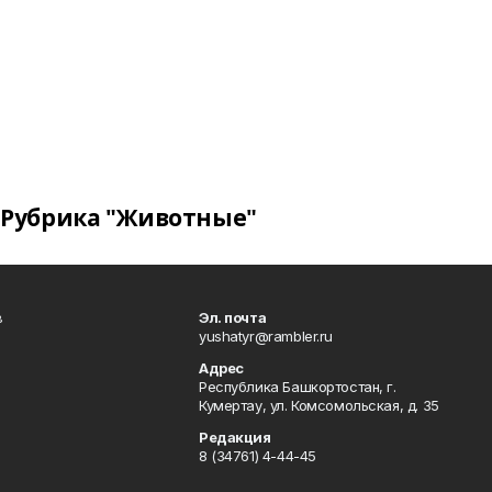
Рубрика "Животные"
в
Эл. почта
yushatyr@rambler.ru
Адрес
Республика Башкортостан, г.
Кумертау, ул. Комсомольская, д. 35
Редакция
8 (34761) 4-44-45