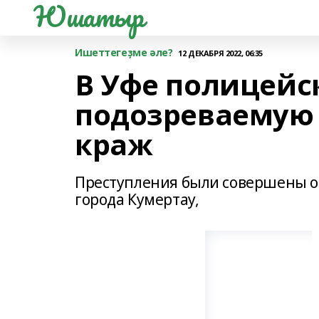
Юшатыр
Ишеттегеҙме әле?
12 ДЕКАБРЯ 2022, 06:35
В Уфе полицейс
подозреваемую 
краж
Преступления были совершены о
города Кумертау,