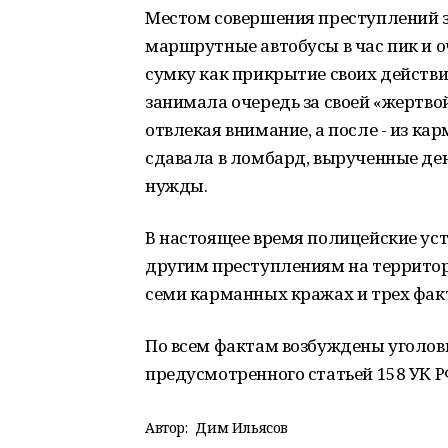
Местом совершения преступлений з
маршрутные автобусы в час пик и о
сумку как прикрытие своих действи
занимала очередь за своей «жертво
отвлекая внимание, а после - из к
сдавала в ломбард, вырученные де
нужды.
В настоящее время полицейские у
другим преступлениям на территори
семи карманных кражах и трех факт
По всем фактам возбуждены уголов
предусмотренного статьей 158 УК Р
Автор:
Дим Ильясов