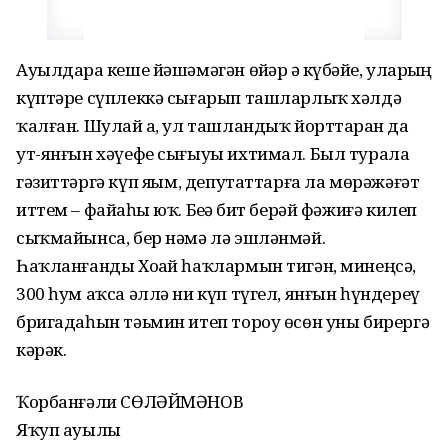
Ауылдарҙа кеше йәшәмәгән өйҙәр ҙә күбәйҙе, уларҙың
күптәре сүплеккә сығарып ташларлыҡ хәлдә
ҡалған. Шулай ҙа, ул ташландыҡ йорттарҙан да
ут-янғын хәүефе сығыуы ихтимал. Был турала
гәзиттәргә күп яҙҙым, депутаттарға ла мөрәжәғәт
иттем – файҙаһы юҡ. Беҙҙә бит берәй фәжиғә килеп
сыҡмайынса, бер нәмә лә эшләнмәй.
Һаҡланғанды Хоҙай һаҡлармын тигән, минеңсә,
300 һум аҡса әллә ни күп түгел, янғын һүндереү
бригадаһын тәьмин итеп тороу өсөн уны бирергә
кәрәк.
Ҡорбанғәли СӨЛӘЙМӘНОВ
Яҡуп ауылы