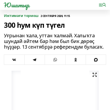
Юшатыр
Ижтимағи тормош
2 СЕНТЯБРЯ 2020, 11:15
300 һум күп түгел
Уғрынан ҡала, уттан ҡалмай. Халыҡта
шундай әйтем бар һәм был бик дөрөҫ
һүҙҙәр. 13 сентябрҙә референдум буласаҡ.