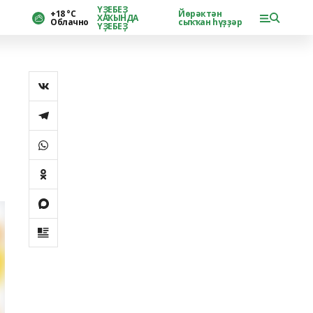
ҮҘЕБЕҘ
+18 °С
Йөрәктән
ХАҠЫНДА
Облачно
сыҡҡан һүҙҙәр
ҮҘЕБЕҘ