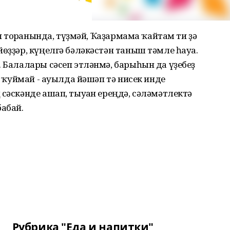
еп торғанында, түҙмәй, Ҡаҙармама ҡайтам ти ҙә
йөҙҙәр, күңелгә бәләкәстән таныш тәмле һауа.
. Балалары сәсеп этләнмә, барыһын да үҙебеҙ
ен ҡуймай - ауылда йәшәп тә нисек инде
сәскәнде ашап, тыуған ереңдә, сәләмәтлектә
бабай.
Рубрика "Еда и напитки"