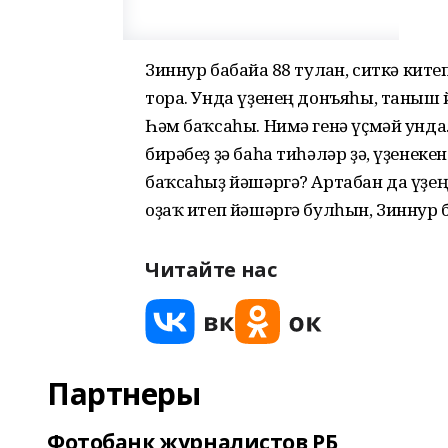
Зиннур бабайға 88 тулған, ситкә кит
тора. Унда үҙенең донъяһы, таныш 
Һәм баҡсаһы. Нимә генә үҫмәй унда
бирәбеҙ ҙә баһа тиһәләр ҙә, үҙенек
баҡсаһыҙ йәшәргә? Артабан да үҙең 
оҙаҡ итеп йәшәргә булһын, Зиннур 
Читайте нас
Партнеры
Фотобанк журналистов РБ