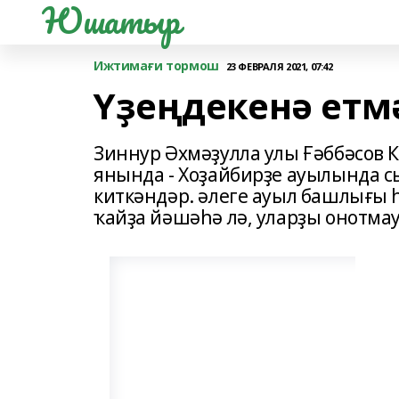
Юшатыр
Ижтимағи тормош
23 ФЕВРАЛЯ 2021, 07:42
Үҙеңдекенә етм
Зиннур Әхмәҙулла улы Ғәббәсов
янында - Хоҙайбирҙе ауылында с
киткәндәр. әлеге ауыл башлығы
ҡайҙа йәшәһә лә, уларҙы онотма