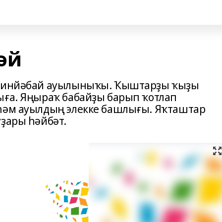
әй
 Кинйәбай ауылыныҡы. Ҡыштарҙы ҡыҙы
ыға. Яңыраҡ бабайҙы барып ҡотлап
 һәм ауылдың элекке башлығы. Яҡташтар
уҙары һәйбәт.