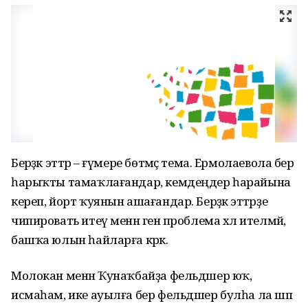
Берәҙәк эттәр – ғүмере бөтмәҫ тема. Ермолаевола бер
һарыҡты тамаҡлағандар, кемдеңдер һарайына
кереп, йорт ҡуянын ашағандар. Берәҙәк эттәрҙе
чипировать итеү менән генә проблема хәл ителмәй,
башҡа юлын һайларға кәрәк.
Молокан менән Ҡунаҡбайҙа фельдшер юҡ,
исмаһам, ике ауылға бер фельдшер булһа ла шәп