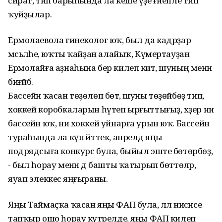
сират, тип барыһында ла кеше үҙе ғәйепле тип
ҡуйҙылар.
Ермолаевола гинеколог юҡ, был да кадрҙар
мәсьәләһе, юҡты ҡайҙан алайыҡ, Күмертауҙан
Ермолайға аҙнаһына бер килеп китә, шуның менән
биғәйбә.
Бассейн ҡасан төҙөлөп бөтә, шуны төҙөйбөҙ тип,
хоккей коробкаларын һүтеп ырғыттығыҙ, хәҙер ни
бассейн юҡ, ни хоккей уйнарға урын юҡ. Бассейн
тураһында ла күп әйттек, апрелдә яңы
подрядсыға конкурс була, быйыл эште бөтөрбөҙ,
- был һорау менән дә башты ҡатырып бөттөләр,
яуап элеккесә яңғыраны.
Яңы Таймаҫҡа ҡасан яңы ФАП була, әллә нисәнсе
тапҡыр ошо һорау күтәрелде, яңы ФАП килеп