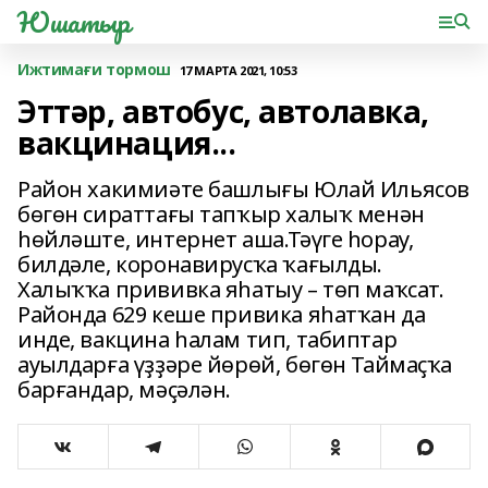
Юшатыр
Ижтимағи тормош
17 МАРТА 2021, 10:53
Эттәр, автобус, автолавка,
вакцинация...
Район хакимиәте башлығы Юлай Ильясов
бөгөн сираттағы тапҡыр халыҡ менән
һөйләште, интернет аша.Тәүге һорау,
билдәле, коронавирусҡа ҡағылды.
Халыҡҡа прививка яһатыу – төп маҡсат.
Районда 629 кеше привика яһатҡан да
инде, вакцина һалам тип, табиптар
ауылдарға үҙҙәре йөрөй, бөгөн Таймаҫҡа
барғандар, мәҫәлән.