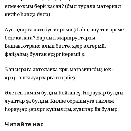
етәме-юҡмы берәй ҡасан? (был турала материал
киләһе һанда була)
Ауылдарға автобус йөрөмәй ҙә баһа, йәйәү тәпәйләргәме
беҙгә ҡалаға? Барлыҡ маршруттарҙы
Башавтотранс алып бөттө, хәҙер өлгөрмәй,
файҙаһыҙ булған ерҙәргә йөрөмәй ҙә.
Ҡансыраға автолавка кәрәк, магазиныбыҙ юҡ -
ярар, эшҡыуарҙарға әйтербеҙ
Әле генә тамам булды һөйләшеү. Һорауҙар булды,
яуаптар ҙа булды. Киләһе осрашыуға тиклем
һорауҙар әҙерләргә ҡушылды, яуаптар йәнә булыр.
Читайте нас