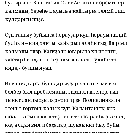
булыр ине. Баш табип Олег Астахов: йөрөмәгән ер
ҡалманы, береһе лә ауылға ҡайтырға теләмәй тип,
ҡулдарын йәйҙе.
Сүп ташыу буйынса һорауҙар күп, һорауы ниндәй
булһын – ниңә хаҡты ҡайырып алаһығыҙ, йәшәр әмәл
ҡалманы тиҙәр. Ҡағиҙаләр юғарыла хәл ителгән,
хаҡтар билдәләнгән, беҙ нимә эшләйек, түләйһегеҙ
инде, - булды яуап.
Инвалидтарға буш дарыуҙар килеп етмәй икән,
беләбеҙ был проблеманы, тиҙҙән хәл ителер, тип
тынысландырҙылар ғәриптәрҙе. Поликлинкала
этеш тә төртөш, халыҡ күп. Ҡалайтайыҡ, кәрәк
ваҡытта ғына килегеҙ тип әйтеп ҡарайбыҙ кешегә,
юҡ, алдан килә лә баҫалар, шунан китә һыу буйы