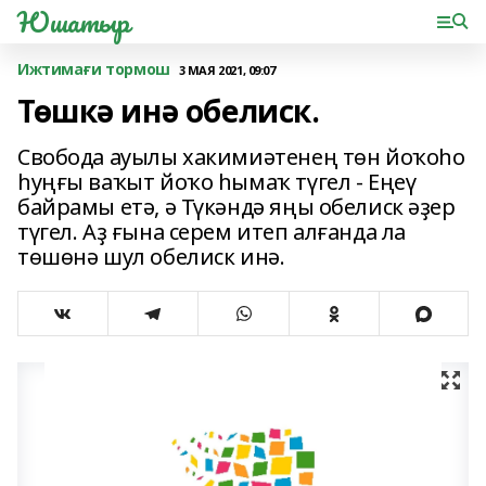
Юшатыр
Ижтимағи тормош
3 МАЯ 2021, 09:07
Төшкә инә обелиск.
Свобода ауылы хакимиәтенең төн йоҡоһо
һуңғы ваҡыт йоҡо һымаҡ түгел - Еңеү
байрамы етә, ә Түкәндә яңы обелиск әҙер
түгел. Аҙ ғына серем итеп алғанда ла
төшөнә шул обелиск инә.