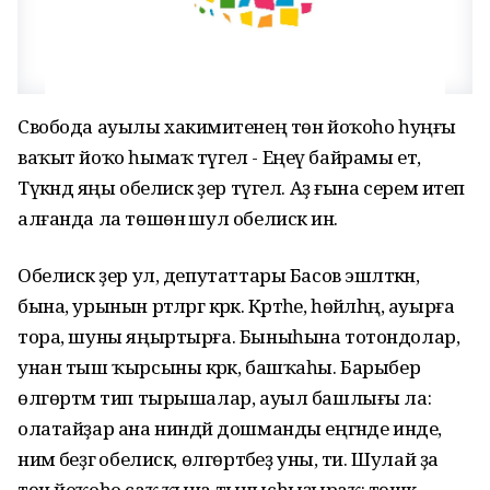
Свобода ауылы хакимиәтенең төн йоҡоһо һуңғы
ваҡыт йоҡо һымаҡ түгел - Еңеү байрамы етә, ә
Түкәндә яңы обелиск әҙер түгел. Аҙ ғына серем итеп
алғанда ла төшөнә шул обелиск инә.
Обелиск әҙер ул, депутаттары Басов эшләткән,
бына, урынын рәтләргә кәрәк. Кәртәһе, һөйәлһәң, ауырға
тора, шуны яңыртырға. Быныһына тотондолар,
унан тыш ҡырсыны кәрәк, башҡаһы. Барыбер
өлгөртәм тип тырышалар, ауыл башлығы ла:
олатайҙар ана ниндәй дошманды еңгәнде инде,
нимә беҙгә обелиск, өлгөртәбеҙ уны, ти. Шулай ҙа
төн йоҡоһо саҡ ҡына тынысһыҙыраҡ: төшкә