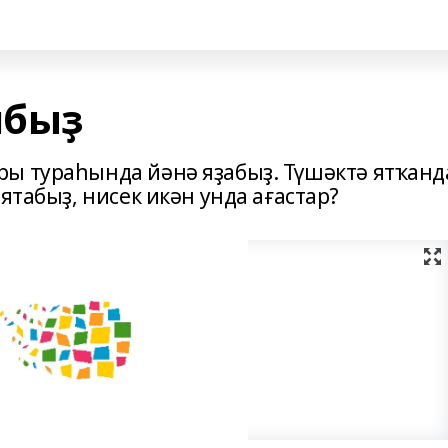
нбыҙ
ы тураһында йәнә яҙабыҙ. Түшәктә ятҡанд
ятабыҙ, нисек икән унда ағастар?