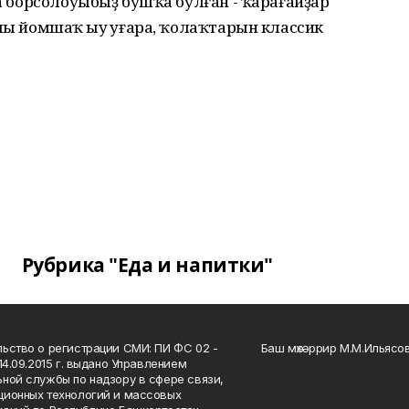
да борсолоуыбыҙ бушҡа булған - ҡарағайҙар
лы йомшаҡ һыу һуғара, ҡолаҡтарын классик
Рубрика "Еда и напитки"
ьство о регистрации СМИ: ПИ ФС 02 -
Баш мөхәррир М.М.Ильясо
14.09.2015 г. выдано Управлением
ной службы по надзору в сфере связи,
ионных технологий и массовых