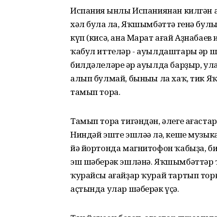
Испания һынлы Испаниянан килгән а
хәл булһа ла, Яҡшымбәттә генә бул
күп (кисә, ана Марат ағай Аҙнабае
ҡабул иттеләр - ауылдаштары һәр шә
билдәлеләре һәр ауылда барҙыр, ул
алып булмай, быныһы ла хаҡ, тик Яҡ
тамып тора.
Тамып тора тигәндән, әлеге ағастарғ
Ниндәй эште эшләһә лә, кеше музык
йә йортонда магнитофон ҡабыҙа, би
эш шәберәк эшләнә. Яҡшымбәттәр те
ҡурайсы ағайҙар ҡурай тартып торғ
аҫтында улар шәберәк үҫә.