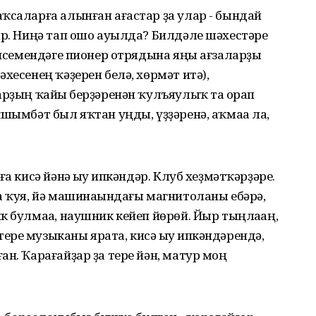
ҡсаларға алынған ағастар ҙа улар - бындай
ыр. Ниңә тап ошо ауылда? Билдәле шәхестәре
в исемендәге пионер отрядына яңы ағзаларҙы
хесенең ҡәҙерен белә, хөрмәт итә),
арҙың ҡайһы берҙәренән ҡулъяулыҡ та һорап
шымбәт был яҡтан уңды, үҙҙәренә, аҡмаһа ла,
а кисә йәнә һыу һипкәндәр. Клуб хеҙмәтҡәрҙәре.
а ҡуя, йә машинаһындағы магнитоланы ебәрә,
к булмаһа, наушник кейеп йөрөй. Йыр тыңлаһаң,
ре музыканы ярата, кисә һыу һипкәндәрендә,
ан. Ҡарағайҙар ҙа тере йән, матур моң