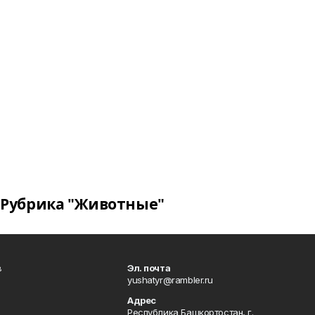
Рубрика "Животные"
в
Эл. почта
yushatyr@rambler.ru
Адрес
Республика Башкортостан, г.