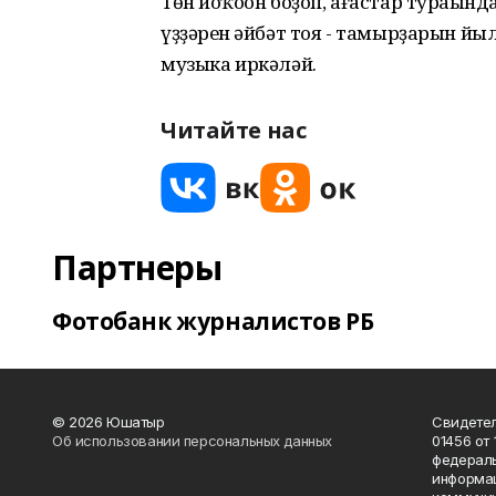
Төн йоҡоһон боҙоп, ағастар тураһын
үҙҙәрен һәйбәт тоя - тамырҙарын йы
музыка иркәләй.
Читайте нас
Партнеры
Фотобанк журналистов РБ
© 2026 Юшатыр
Свидетел
Об использовании персональных данных
01456 от 
федераль
информац