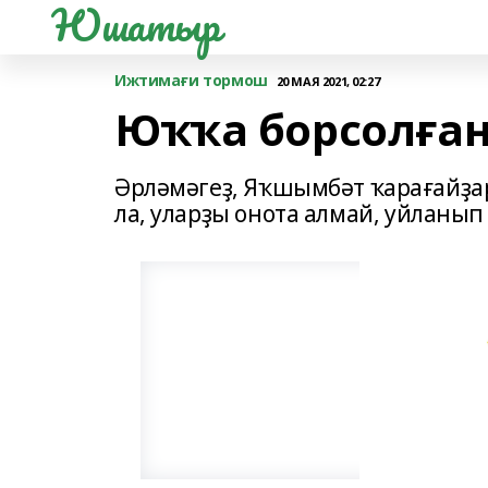
Юшатыр
Ижтимағи тормош
20 МАЯ 2021, 02:27
Юҡҡа борсолға
Әрләмәгеҙ, Яҡшымбәт ҡарағайҙар
ла, уларҙы онота алмай, уйланып 