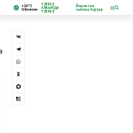
ҮҘЕБЕҘ
+24 °С
Йөрәктән
ХАҠЫНДА
Облачно
сыҡҡан һүҙҙәр
ҮҘЕБЕҘ
а